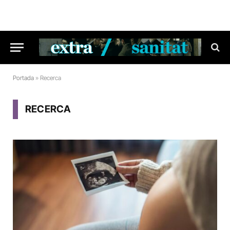
Portada
»
Recerca
RECERCA