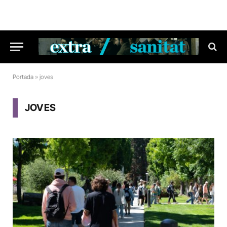
Portada
»
joves
JOVES