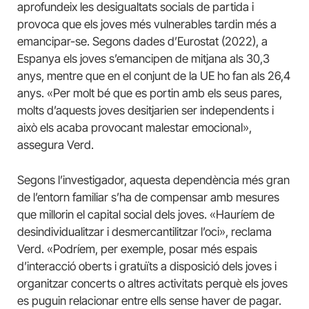
aprofundeix les desigualtats socials de partida i
provoca que els joves més vulnerables tardin més a
emancipar-se. Segons dades d’Eurostat (2022), a
Espanya els joves s’emancipen de mitjana als 30,3
anys, mentre que en el conjunt de la UE ho fan als 26,4
anys. «Per molt bé que es portin amb els seus pares,
molts d’aquests joves desitjarien ser independents i
això els acaba provocant malestar emocional»,
assegura Verd.
Segons l’investigador, aquesta dependència més gran
de l’entorn familiar s’ha de compensar amb mesures
que millorin el capital social dels joves. «Hauríem de
desindividualitzar i desmercantilitzar l’oci», reclama
Verd. «Podríem, per exemple, posar més espais
d’interacció oberts i gratuïts a disposició dels joves i
organitzar concerts o altres activitats perquè els joves
es puguin relacionar entre ells sense haver de pagar.