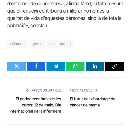
d’entorns i de connexions», afirma Verd, «i tota mesura
que el redueixi contribuirà a millorar no només la
qualitat de vida d’aquestes persones, sinó la de tota la
població», conclou.
aïllament
joves
salut mental
Twitter
Facebook
Telegram
WhatsApp
LinkedIn
Copy
Link
PREVIOUS ARTICLE
NEXT ARTICLE
El poder econòmic de les
El futur de l’abordatge del
cures: 12 de maig, Dia
càncer de mama
Internacional de la Infermera