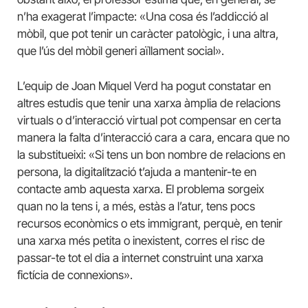
n’ha exagerat l’impacte: «Una cosa és l’addicció al
mòbil, que pot tenir un caràcter patològic, i una altra,
que l’ús del mòbil generi aïllament social».
L’equip de Joan Miquel Verd ha pogut constatar en
altres estudis que tenir una xarxa àmplia de relacions
virtuals o d’interacció virtual pot compensar en certa
manera la falta d’interacció cara a cara, encara que no
la substitueixi: «Si tens un bon nombre de relacions en
persona, la digitalització t’ajuda a mantenir-te en
contacte amb aquesta xarxa. El problema sorgeix
quan no la tens i, a més, estàs a l’atur, tens pocs
recursos econòmics o ets immigrant, perquè, en tenir
una xarxa més petita o inexistent, corres el risc de
passar-te tot el dia a internet construint una xarxa
fictícia de connexions».