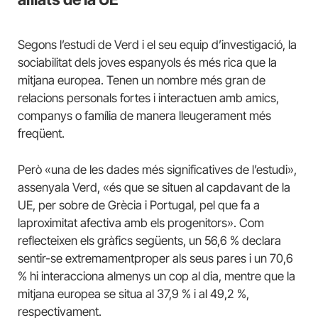
Segons l’estudi de Verd i el seu equip d’investigació, la
sociabilitat dels joves espanyols és més rica que la
mitjana europea. Tenen un nombre més gran de
relacions personals fortes i interactuen amb amics,
companys o família de manera lleugerament més
freqüent.
Però «una de les dades més significatives de l’estudi»,
assenyala Verd, «és que se situen al capdavant de la
UE, per sobre de Grècia i Portugal, pel que fa a
laproximitat afectiva amb els progenitors». Com
reflecteixen els gràfics següents, un 56,6 % declara
sentir-se extremamentproper als seus pares i un 70,6
% hi interacciona almenys un cop al dia, mentre que la
mitjana europea se situa al 37,9 % i al 49,2 %,
respectivament.