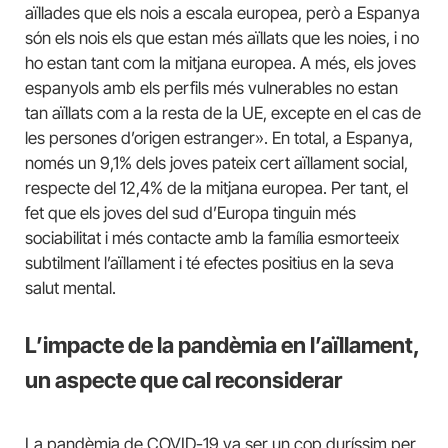
aïllades que els nois a escala europea, però a Espanya
són els nois els que estan més aïllats que les noies, i no
ho estan tant com la mitjana europea. A més, els joves
espanyols amb els perfils més vulnerables no estan
tan aïllats com a la resta de la UE, excepte en el cas de
les persones d’origen estranger». En total, a Espanya,
només un 9,1% dels joves pateix cert aïllament social,
respecte del 12,4% de la mitjana europea. Per tant, el
fet que els joves del sud d’Europa tinguin més
sociabilitat i més contacte amb la família esmorteeix
subtilment l’aïllament i té efectes positius en la seva
salut mental.
L’impacte de la pandèmia en l’aïllament,
un aspecte que cal reconsiderar
La pandèmia de COVID-19 va ser un cop duríssim per