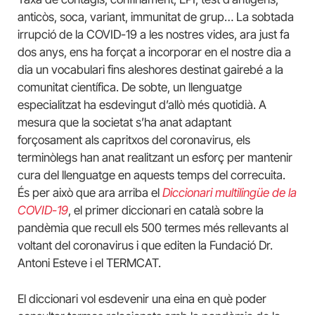
anticòs, soca, variant, immunitat de grup… La sobtada
irrupció de la COVID-19 a les nostres vides, ara just fa
dos anys, ens ha forçat a incorporar en el nostre dia a
dia un vocabulari fins aleshores destinat gairebé a la
comunitat científica. De sobte, un llenguatge
especialitzat ha esdevingut d’allò més quotidià. A
mesura que la societat s’ha anat adaptant
forçosament als capritxos del coronavirus, els
terminòlegs han anat realitzant un esforç per mantenir
cura del llenguatge en aquests temps del correcuita.
És per això que ara arriba el
Diccionari multilingüe de la
COVID-19
, el primer diccionari en català sobre la
pandèmia que recull els 500 termes més rellevants al
voltant del coronavirus i que editen la Fundació Dr.
Antoni Esteve i el TERMCAT.
El diccionari vol esdevenir una eina en què poder