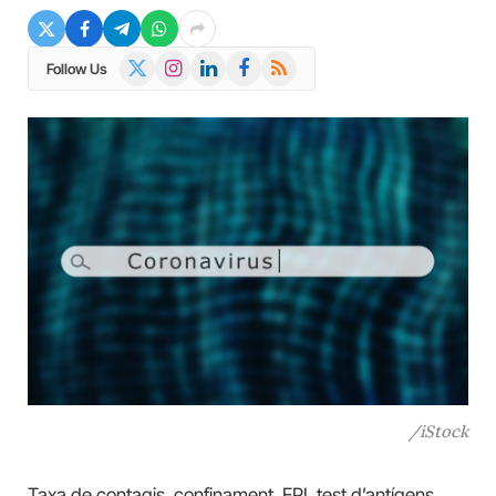
X
Instagram
LinkedIn
Facebook
RSS
Follow Us
(Twitter)
/iStock
Taxa de contagis, confinament, EPI, test d’antígens,