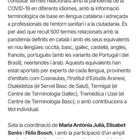
consultar termes relacionats amb la pandèmia de la
COVID-19 en diferents idiomes, amb la informació
terminològica de base en llengua catalana i adreçada
a professionals de l’entorn sanitari i a la ciutadania. És
per això que recull 500 termes relacionats amb la
pandèmia definits en català i amb els seus equivalents
en nou llengües: occità, basc, gallec, castellà, anglès,
francès, portuguès (amb les variants de Portugal i del
Brasil), neerlandès i àrab. Aquests equivalents han
estat aportats per experts de cada llengua, provinents
d’entitats com Cosnautas, l’Institut d’Estudis Aranesi,
Osakidetza (el Servei Basc de Salut), Termigal (el
Centre de Terminologia Gallec), Tremédica i Uzei (el
Centre de Terminologia Basc), o amb contribucions a
títol individual.
Sota la coordinació de
Maria Antònia Julià, Elisabet
Serés
i
Fèlix Bosch
, i amb la participació d’un ampli