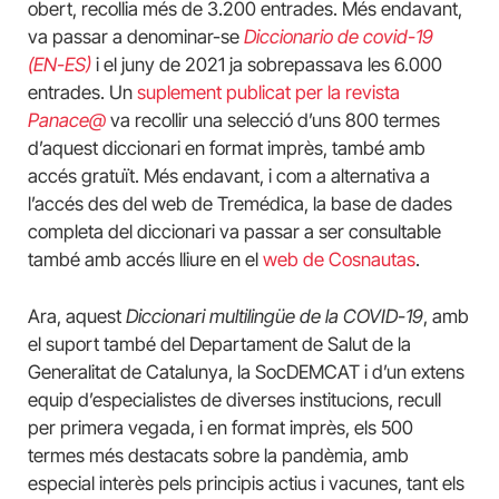
obert, recollia més de 3.200 entrades. Més endavant,
va passar a denominar-se
Diccionario de covid-19
(EN-ES)
i el juny de 2021 ja sobrepassava les 6.000
entrades. Un
suplement publicat per la revista
Panace@
va recollir una selecció d’uns 800 termes
d’aquest diccionari en format imprès, també amb
accés gratuït. Més endavant, i com a alternativa a
l’accés des del web de Tremédica, la base de dades
completa del diccionari va passar a ser consultable
també amb accés lliure en el
web de Cosnautas
.
Ara, aquest
Diccionari multilingüe de la COVID-19
, amb
el suport també del Departament de Salut de la
Generalitat de Catalunya, la SocDEMCAT i d’un extens
equip d’especialistes de diverses institucions, recull
per primera vegada, i en format imprès, els 500
termes més destacats sobre la pandèmia, amb
especial interès pels principis actius i vacunes, tant els