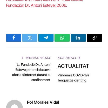
Fundación Dr. Antoni Esteve; 2006.
Facebook
Twitter
Telegram
WhatsApp
LinkedIn
Copy
Link
PREVIOUS ARTICLE
NEXT ARTICLE
La Fundació Dr. Antoni
ACTUALITAT
Esteve potencia la seva
oferta a internet durant el
Pandèmia COVID-19 i
confinament
llenguatge científic
Pol Morales Vidal