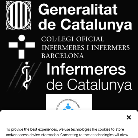
To provide the best experiences, we use technologies like cookies to store
and/or access device information. Consenting to these technologies will allow