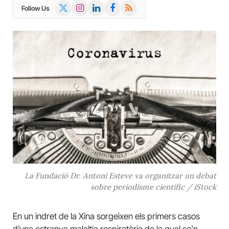
X
Instagram
LinkedIn
Facebook
RSS
Follow Us
(Twitter)
La Fundació Dr. Antoni Esteve va organitzar un debat
sobre periodisme científic / iStock
En un indret de la Xina sorgeixen els primers casos
d’una estranya malaltia respiratòria de la qual se’n