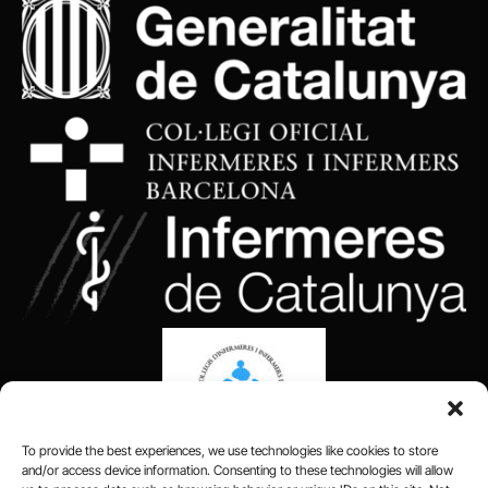
To provide the best experiences, we use technologies like cookies to store
and/or access device information. Consenting to these technologies will allow