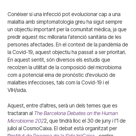
Conèixer si una infecció pot evolucionar cap a una
malaltia amb simptomatologia greu ha sigut sempre
un objectiu important per la comunitat mèdica, ja que
predir aquest risc milloraria l’atenció sanitària de les
persones afectades. En el context de la pandèmia de
la Covid-19, aquest objectiu ha passat a ser prioritari.
En aquest sentit, són diversos els estudis que
recolzen la utilitat de la composició del microbioma
com a potencial eina de pronòstic d’evolució de
malalties infeccioses, tals com la Covid-19 i el
VIH/sida.
Aquest, entre d’altres, serà un dels temes que es
tractaran al
The Barcelona Debates on the Human
Microbiome 202
2, que tindrà lloc el 30 de juny i l’1 de
juliol al CosmoCaixa. El debat està organitzat per
l’
Institut de Recerca de la Sida IrsiCaixa
–centre