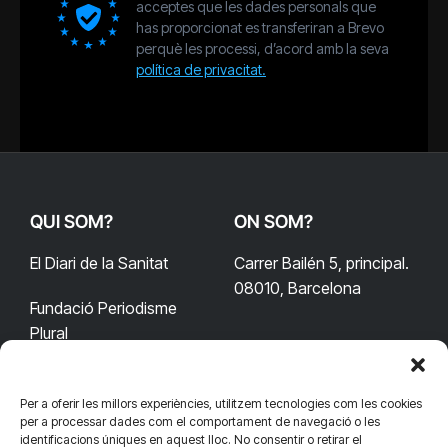
acceptes que les dades personals que
has proporcionat es transferiran a Brevo
perquè les processi, d’acord amb la seva
política de privacitat.
QUI SOM?
ON SOM?
El Diari de la Sanitat
Carrer Bailén 5, principal.
08010, Barcelona
Fundació Periodisme
Plural
Per a oferir les millors experiències, utilitzem tecnologies com les cookies
CONTACTA'NS
CONNECTA
per a processar dades com el comportament de navegació o les
identificacions úniques en aquest lloc. No consentir o retirar el