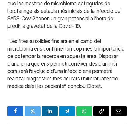
que les mostres de microbioma obtingudes de
l’orofaringe als estadis més inicials de la infecció pel
SARS-CoV-2 tenen un gran potencial a l’hora de
predir la gravetat de la Covid- 19.
“Les fites assolides fins ara en el camp del
microbioma ens confirmen un cop més la importància
de potenciar la recerca en aquesta àrea. Disposar
d’una eina que ens permeti conèixer des d’un inici
com serà l’evolució d’una infecció ens permetrà
realitzar diagnòstics més acurats i millorar l’atenció
mèdica dels i les pacients”, conclou Clotet.
Facebook
Twitter
LinkedIn
Telegram
WhatsApp
Copy
Email
Link