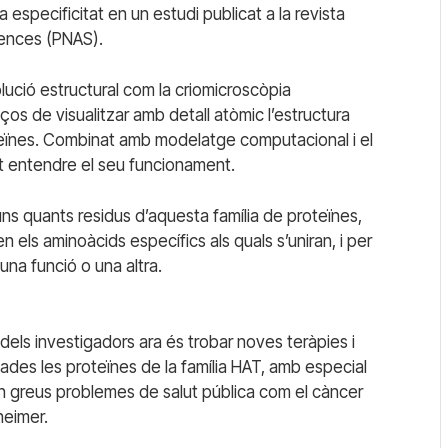
 especificitat en un estudi publicat a la revista
iences (PNAS).
olució estructural com la criomicroscòpia
ços de visualitzar amb detall atòmic l’estructura
teïnes. Combinat amb modelatge computacional i el
t entendre el seu funcionament.
uns quants residus d’aquesta família de proteïnes,
 els aminoàcids específics als quals s’uniran, i per
na funció o una altra.
 dels investigadors ara és trobar noves teràpies i
ades les proteïnes de la família HAT, amb especial
en greus problemes de salut pública com el càncer
heimer.