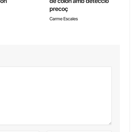
son
de colon amb detecció
precoç
Carme Escales