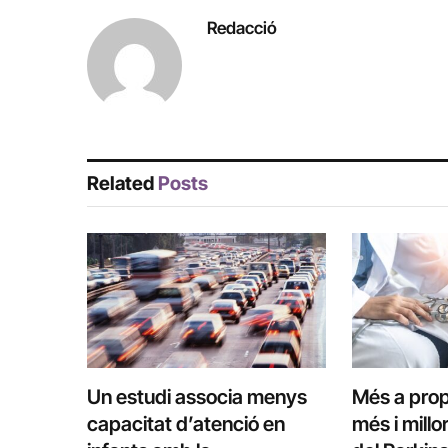
Redacció
Related
Posts
Un estudi associa menys
Més a prop
capacitat d’atenció en
més i millo