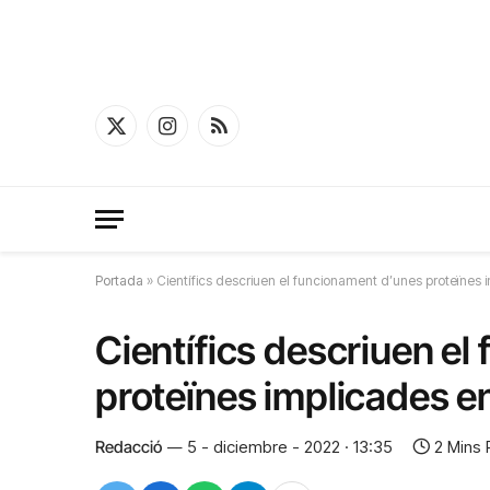
X
Instagram
RSS
(Twitter)
Portada
»
Científics descriuen el funcionament d’unes proteïnes i
Científics descriuen e
proteïnes implicades en
Redacció
5 - diciembre - 2022 · 13:35
2 Mins