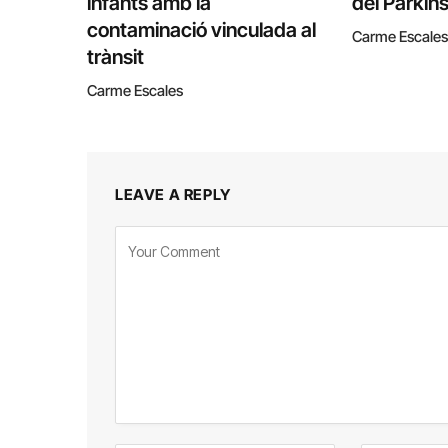
infants amb la
del Parkin
contaminació vinculada al
Carme Escales
trànsit
Carme Escales
LEAVE A REPLY