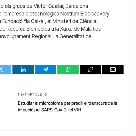
mb els grups de Víctor Guallar, Barcelona
e l’empresa biotecnològica Nostrum Biodiscovery.
Fundació “la Caixa”, el Ministeri de Ciència i
tre de Recerca Biomèdica a la Xarxa de Malalties
envolupament Regional i la Generalitat de
Twitter
LinkedIn
Telegram
WhatsApp
Copy
Email
Link
NEXT ARTICLE
Estudiar el microbioma per predir el transcurs de la
infecció pel SARS-CoV-2 i el VIH