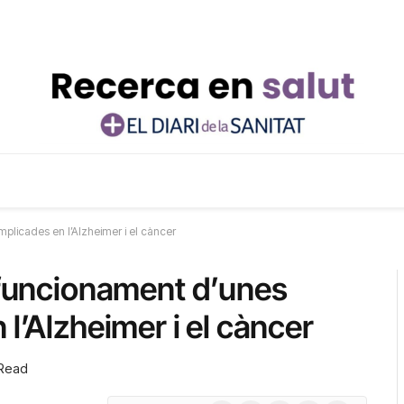
mplicades en l’Alzheimer i el càncer
l funcionament d’unes
 l’Alzheimer i el càncer
 Read