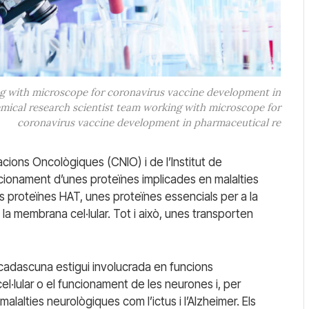
ng with microscope for coronavirus vaccine development in
mical research scientist team working with microscope for
coronavirus vaccine development in pharmaceutical re
cions Oncològiques (CNIO) i de l’Institut de
cionament d’unes proteïnes implicades en malalties
les proteïnes HAT, unes proteïnes essencials per a la
a membrana cel·lular. Tot i això, unes transporten
cadascuna estigui involucrada en funcions
l·lular o el funcionament de les neurones i, per
alalties neurològiques com l’ictus i l’Alzheimer. Els