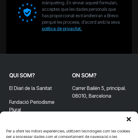
màrqueting. En enviar aquest formulari,
acceptes que les dades personals que
has proporcionat es transferiran a Brevo
perquè les processi, d’acord amb la seva
política de privacitat.
QUI SOM?
ON SOM?
El Diari de la Sanitat
Carrer Bailén 5, principal.
08010, Barcelona
Fundació Periodisme
Plural
Per a oferir les millors experiències, utilitzem tecnologies com les cookies
CONTACTA'NS
CONNECTA
per a processar dades com el comportament de navegació o les