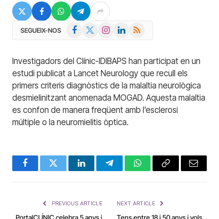
Facebook
X
Instagram
LinkedIn
RSS
SEGUEIX-NOS
(Twitter)
Investigadors del Clínic-IDIBAPS han participat en un
estudi publicat a Lancet Neurology que recull els
primers criteris diagnòstics de la malaltia neurològica
desmielinitzant anomenada MOGAD. Aquesta malaltia
es confon de manera freqüent amb l’esclerosi
múltiple o la neuromielitis òptica.
Facebook
Twitter
LinkedIn
Telegram
WhatsApp
Copy
Email
Link
PREVIOUS ARTICLE
NEXT ARTICLE
PortalCLÍNIC celebra 5 anys i
Tens entre 18 i 50 anys i vols