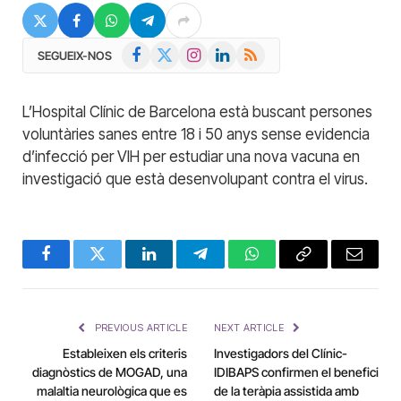
Facebook
X
Instagram
LinkedIn
RSS
SEGUEIX-NOS
(Twitter)
L’Hospital Clínic de Barcelona està buscant persones
voluntàries sanes entre 18 i 50 anys sense evidencia
d’infecció per VIH per estudiar una nova vacuna en
investigació que està desenvolupant contra el virus.
Facebook
Twitter
LinkedIn
Telegram
WhatsApp
Copy
Email
Link
PREVIOUS ARTICLE
NEXT ARTICLE
Estableixen els criteris
Investigadors del Clínic-
diagnòstics de MOGAD, una
IDIBAPS confirmen el benefici
malaltia neurològica que es
de la teràpia assistida amb