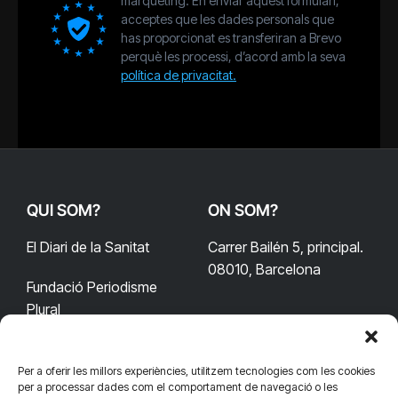
màrqueting. En enviar aquest formulari,
acceptes que les dades personals que
has proporcionat es transferiran a Brevo
perquè les processi, d’acord amb la seva
política de privacitat.
QUI SOM?
ON SOM?
El Diari de la Sanitat
Carrer Bailén 5, principal.
08010, Barcelona
Fundació Periodisme
Plural
Per a oferir les millors experiències, utilitzem tecnologies com les cookies
CONTACTA'NS
CONNECTA
per a processar dades com el comportament de navegació o les