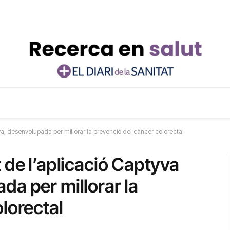
ya, desenvolupada per millorar la prevenció del càncer colorectal
 de l’aplicació Captyva
da per millorar la
lorectal