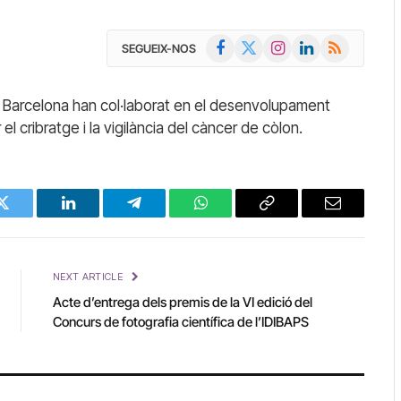
Facebook
X
Instagram
LinkedIn
RSS
SEGUEIX-NOS
(Twitter)
nic Barcelona han col·laborat en el desenvolupament
el cribratge i la vigilància del càncer de còlon.
Twitter
LinkedIn
Telegram
WhatsApp
Copy
Email
Link
NEXT ARTICLE
Acte d’entrega dels premis de la VI edició del
Concurs de fotografia científica de l’IDIBAPS