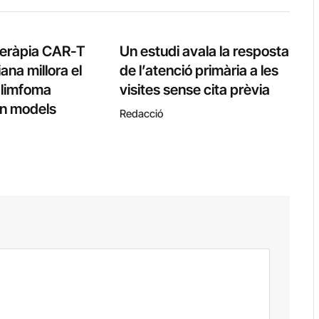
teràpia CAR-T
Un estudi avala la resposta
ana millora el
de l’atenció primària a les
l limfoma
visites sense cita prèvia
 en models
Redacció