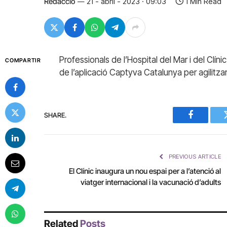
Redacció
21 - abril - 2023 · 09:03
1 Min Read
Professionals de l’Hospital del Mar i del Clí
COMPARTIR
de l’aplicació Captyva Catalunya per agilitzar 
SHARE.
Facebook
PREVIOUS ARTICLE
El Clínic inaugura un nou espai per a l’atenció al
viatger internacional i la vacunació d’adults
Related
Posts