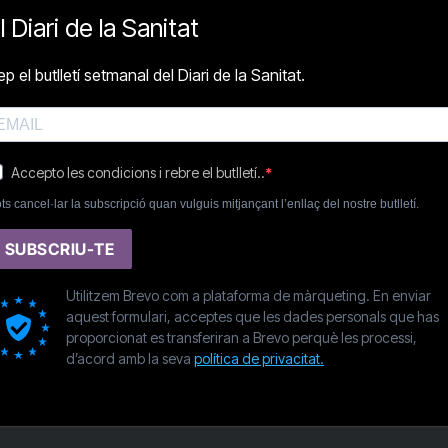
l Diari de la Sanitat
p el butlletí setmanal del Diari de la Sanitat.
Accepto les condicions i rebre el butlletí..
ts cancel·lar la subscripció quan vulguis mitjançant l’enllaç del nostre butlletí.
SUBSCRIU-TE
Utilitzem Brevo com a plataforma de màrqueting. En enviar
aquest formulari, acceptes que les dades personals que has
proporcionat es transferiran a Brevo perquè les processi,
d’acord amb la seva
política de privacitat.