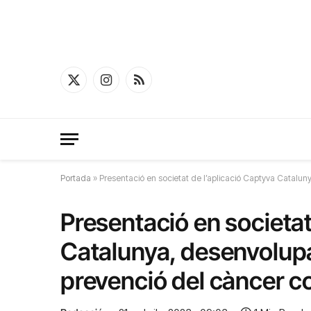
X
Instagram
RSS
(Twitter)
Portada
»
Presentació en societat de l’aplicació Captyva Catalun
Presentació en societat
Catalunya, desenvolupa
prevenció del càncer co