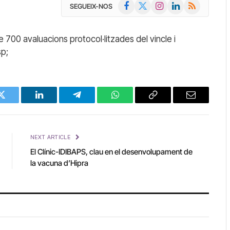
Facebook
X
Instagram
LinkedIn
RSS
SEGUEIX-NOS
(Twitter)
e 700 avaluacions protocol·litzades del vincle i
sp;
Twitter
LinkedIn
Telegram
WhatsApp
Copy
Email
Link
NEXT ARTICLE
El Clínic-IDIBAPS, clau en el desenvolupament de
la vacuna d’Hipra