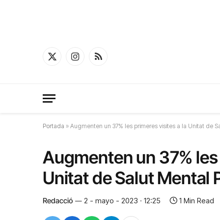
X
Instagram
RSS
(Twitter)
Portada
»
Augmenten un 37% les primeres visites a la Unitat de Sa
Augmenten un 37% les p
Unitat de Salut Mental P
Redacció
2 - mayo - 2023 · 12:25
1 Min Read