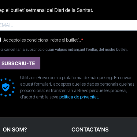
p el butlletí setmanal del Diari de la Sanitat.
Accepto les condicions i rebre el butlletí..
ts cancel·lar la subscripció quan vulguis mitjançant l’enllaç del nostre butlletí.
SUBSCRIU-TE
Utilitzem Brevo com a plataforma de màrqueting. En enviar
aquest formulari, acceptes que les dades personals que has
proporcionat es transferiran a Brevo perquè les processi,
d’acord amb la seva
política de privacitat.
ON SOM?
CONTACTA'NS