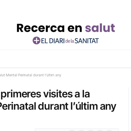
lut Mental Perinatal durant l’últim any
rimeres visites a la
erinatal durant l’últim any