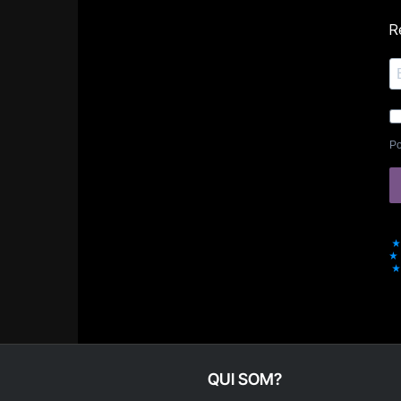
Re
Po
QUI SOM?