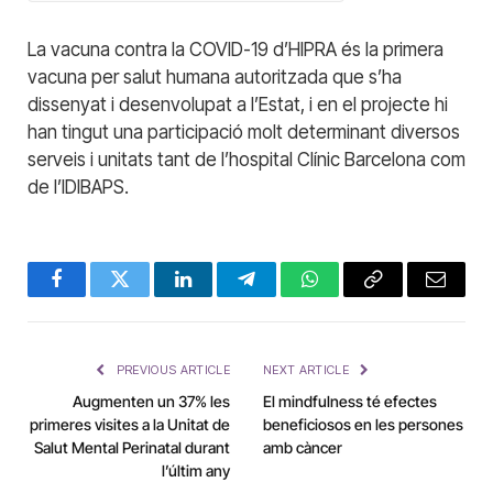
La vacuna contra la COVID-19 d’HIPRA és la primera
vacuna per salut humana autoritzada que s’ha
dissenyat i desenvolupat a l’Estat, i en el projecte hi
han tingut una participació molt determinant diversos
serveis i unitats tant de l’hospital Clínic Barcelona com
de l’IDIBAPS.
Facebook
Twitter
LinkedIn
Telegram
WhatsApp
Copy
Email
Link
PREVIOUS ARTICLE
NEXT ARTICLE
Augmenten un 37% les
El mindfulness té efectes
primeres visites a la Unitat de
beneficiosos en les persones
Salut Mental Perinatal durant
amb càncer
l’últim any