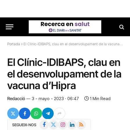
Portada
»
El Clínic-IDIBAPS, clau en el desenvolupament de la vacuna d’Hipra
El Clínic-IDIBAPS, clau en
el desenvolupament de la
vacuna d’Hipra
Redacció
3 - mayo - 2023 · 06:47
1 Min Read
Facebook
X
Instagram
LinkedIn
RSS
SEGUEIX-NOS
(Twitter)