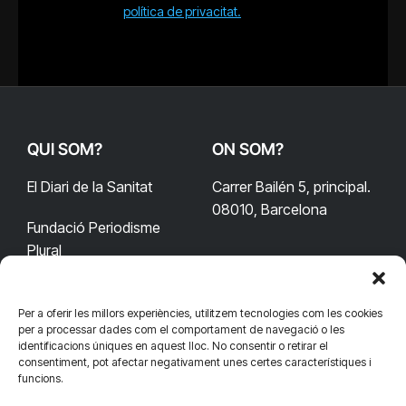
política de privacitat.
QUI SOM?
ON SOM?
El Diari de la Sanitat
Carrer Bailén 5, principal.
08010, Barcelona
Fundació Periodisme
Plural
Per a oferir les millors experiències, utilitzem tecnologies com les cookies
CONTACTA'NS
CONNECTA
per a processar dades com el comportament de navegació o les
identificacions úniques en aquest lloc. No consentir o retirar el
redaccio@diarisanitat.cat
consentiment, pot afectar negativament unes certes característiques i
Facebook
X
YouTube
Telegram
funcions.
(Twitter)