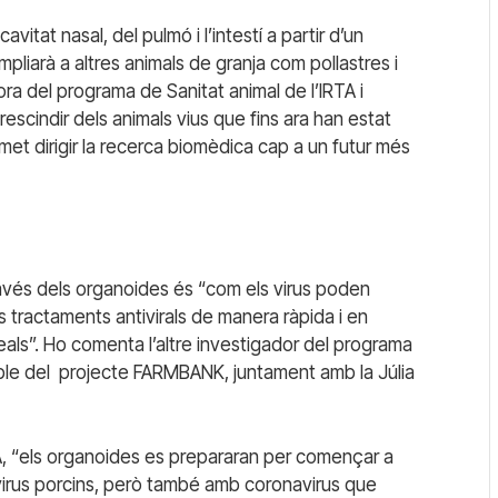
vitat nasal, del pulmó i l’intestí a partir d’un
mpliarà a altres animals de granja com pollastres i
ra del programa de Sanitat animal de l’IRTA i
escindir dels animals vius que fins ara han estat
met dirigir la recerca biomèdica cap a un futur més
avés dels organoides és “com els virus poden
s tractaments antivirals de manera ràpida i en
reals”. Ho comenta l’altre investigador del programa
ble del
projecte FARMBANK, juntament amb la Júlia
A, “els organoides es prepararan per començar a
avirus porcins, però també amb coronavirus que