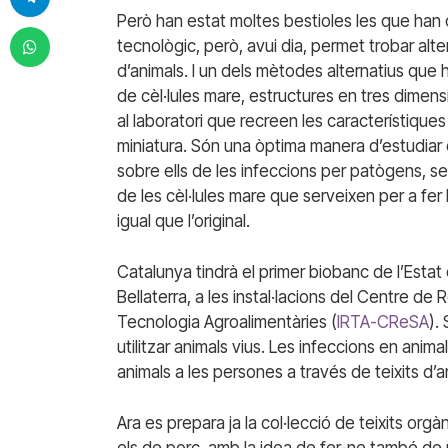
Però han estat moltes bestioles les que han co
tecnològic, però, avui dia, permet trobar alte
d’animals. I un dels mètodes alternatius que ho 
de cèl·lules mare, estructures en tres dimen
al laboratori que recreen les característique
miniatura. Són una òptima manera d’estudiar e
sobre ells de les infeccions per patògens, s
de les cèl·lules mare que serveixen per a fer
igual que l’original.
Catalunya tindrà el primer biobanc de l’Estat
Bellaterra, a les instal·lacions del Centre de 
Tecnologia Agroalimentàries (
IRTA-CReSA
).
utilitzar animals vius. Les infeccions en anim
animals a les persones a través de teixits d’a
Ara es prepara ja la col·lecció de teixits orgàn