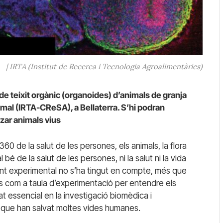
| IRTA (Institut de Recerca i Tecnologia Agroalimentàries)
de teixit orgànic (organoides) d’animals de granja
mal (IRTA-CReSA), a Bellaterra
. S’hi podran
tzar animals vius
60 de la salut de les persones, els animals, la flora
 bé de la salut de les persones, ni la salut ni la vida
t experimental no s’ha tingut en compte, més que
s com a taula d’experimentació per entendre els
t essencial en la investigació biomèdica i
s que han salvat moltes vides humanes.