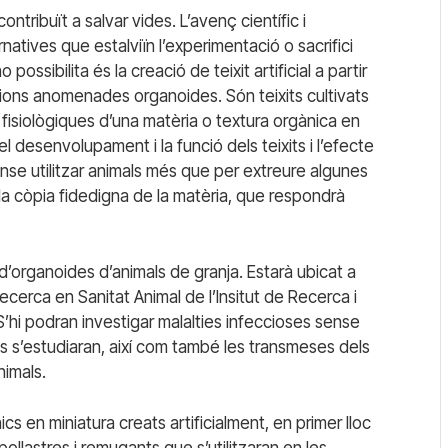
ntribuït a salvar vides. L’avenç científic i
rnatives que estalviïn l’experimentació o sacrifici
possibilita és la creació de teixit artificial a partir
sions anomenades organoides. Són teixits cultivats
s fisiològiques d’una matèria o textura orgànica en
l desenvolupament i la funció dels teixits i l’efecte
ense utilitzar animals més que per extreure algunes
 la còpia fidedigna de la matèria, que respondrà
 d’organoides d’animals de granja. Estarà ubicat a
Recerca en Sanitat Animal de l’Insitut de Recerca i
 S’hi podran investigar malalties infeccioses sense
als s’estudiaran, així com també les transmeses dels
nimals.
ics en miniatura creats artificialment, en primer lloc