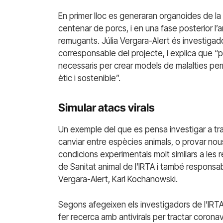
En primer lloc es generaran organoides de la ca
centenar de porcs, i en una fase posterior l’a
remugants. Júlia Vergara-Alert és investigado
corresponsable del projecte, i explica que “pr
necessaris per crear models de malalties per
ètic i sostenible”.
Simular atacs virals
Un exemple del que es pensa investigar a tr
canviar entre espècies animals, o provar nou
condicions experimentals molt similars a les 
de Sanitat animal de l’IRTA i també responsa
Vergara-Alert, Karl Kochanowski.
Segons afegeixen els investigadors de l’IRT
fer recerca amb antivirals per tractar coron