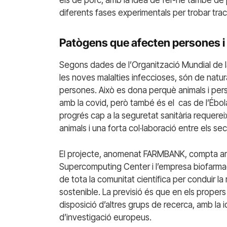
els de porc, amb la idea de fer-ne també de p
diferents fases experimentals per trobar tra
Patògens que afecten persones i
Segons dades de l’Organització Mundial de 
les noves malalties infeccioses, són de natur
persones. Això es dona perquè animals i pe
amb la covid, però també és el
cas de l’Ébola
progrés cap a la seguretat sanitària requereix
animals i una forta col·laboració entre els sec
El projecte, anomenat FARMBANK, compta amb l
Supercomputing Center i l’empresa biofarmac
de tota la comunitat científica per conduir la
sostenible. La previsió és que en els propers
disposició d’altres grups de recerca, amb la 
d’investigació europeus.