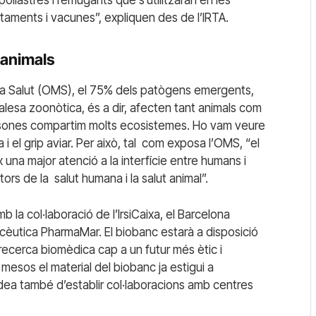
ollastres i remugants que s’utilitzaran en les
ctaments i vacunes”, expliquen des de l’IRTA.
 animals
la Salut (OMS), el 75% dels patògens emergents,
alesa zoonòtica, és a dir, afecten tant animals com
rsones compartim molts ecosistemes. Ho vam veure
 i el grip aviar. Per això, tal
com exposa l’OMS, “el
 una major atenció a la interfície entre humans i
tors de la
salut humana i la salut animal”.
a col·laboració de l’IrsiCaixa, el Barcelona
èutica PharmaMar. El biobanc estarà a disposició
 recerca biomèdica cap a un futur més ètic i
 mesos el material del biobanc ja estigui a
idea també d’establir col·laboracions amb centres