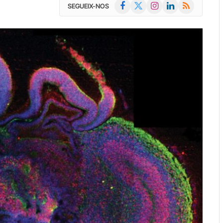
Facebook
X
Instagram
LinkedIn
RSS
SEGUEIX-NOS
(Twitter)