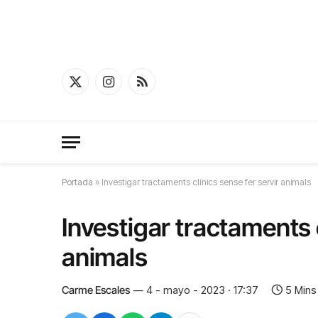
X
Instagram
RSS
(Twitter)
Portada
»
Investigar tractaments clínics sense fer servir animals
Investigar tractaments c
animals
Carme Escales
4 - mayo - 2023 · 17:37
5 Mins