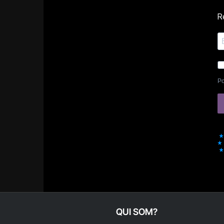
Re
Po
QUI SOM?