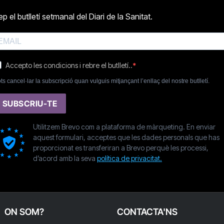
p el butlletí setmanal del Diari de la Sanitat.
Accepto les condicions i rebre el butlletí..
ts cancel·lar la subscripció quan vulguis mitjançant l’enllaç del nostre butlletí.
SUBSCRIU-TE
Utilitzem Brevo com a plataforma de màrqueting. En enviar
aquest formulari, acceptes que les dades personals que has
proporcionat es transferiran a Brevo perquè les processi,
d’acord amb la seva
política de privacitat.
ON SOM?
CONTACTA'NS