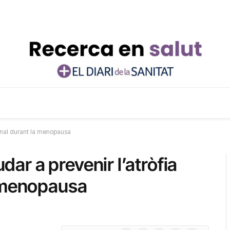
aginal durant la menopausa
udar a prevenir l’atròfia
a menopausa