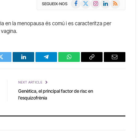
Facebook
X
Instagram
LinkedIn
RSS
SEGUEIX-NOS
(Twitter)
ària en la menopausa és comú i es caracteritza per
 vagina.
Twitter
LinkedIn
Telegram
WhatsApp
Copy
Email
Link
NEXT ARTICLE
Genètica, el principal factor de risc en
l’esquizofrènia