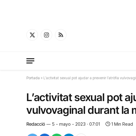
X
Instagram
RSS
(Twitter)
Portada
»
L’activitat sexual pot ajudar a prevenir l’atròfia vulvov
L’activitat sexual pot aj
vulvovaginal durant l
Redacció
5 - mayo - 2023 · 07:01
1 Min Read