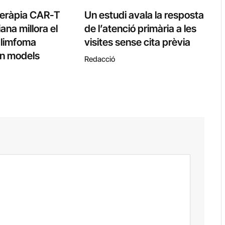
teràpia CAR-T
Un estudi avala la resposta
ana millora el
de l’atenció primària a les
l limfoma
visites sense cita prèvia
 en models
Redacció