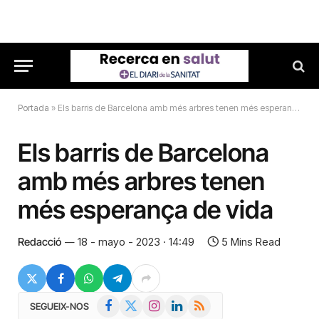
Portada
»
Els barris de Barcelona amb més arbres tenen més esperança de vida
Els barris de Barcelona
amb més arbres tenen
més esperança de vida
Redacció
18 - mayo - 2023 · 14:49
5 Mins Read
Facebook
X
Instagram
LinkedIn
RSS
SEGUEIX-NOS
(Twitter)