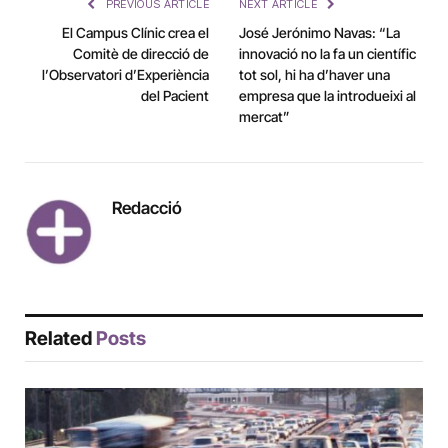
PREVIOUS ARTICLE
NEXT ARTICLE
El Campus Clínic crea el
José Jerónimo Navas: “La
Comitè de direcció de
innovació no la fa un científic
l’Observatori d’Experiència
tot sol, hi ha d’haver una
del Pacient
empresa que la introdueixi al
mercat”
Redacció
Related
Posts