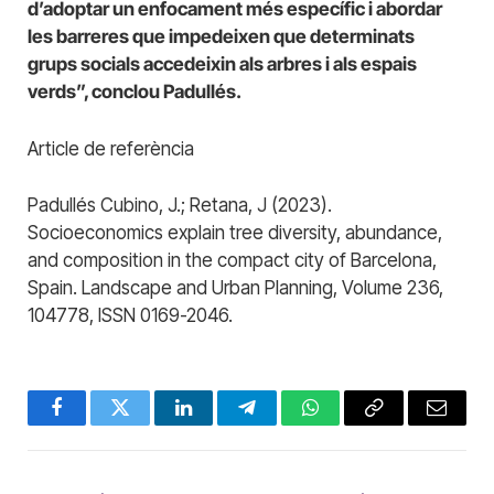
d’adoptar un enfocament més específic i abordar
les barreres que impedeixen que determinats
grups socials accedeixin als arbres i als espais
verds”, conclou Padullés.
Article de referència
Padullés Cubino, J.; Retana, J (2023).
Socioeconomics explain tree diversity, abundance,
and composition in the compact city of Barcelona,
Spain. Landscape and Urban Planning, Volume 236,
104778, ISSN 0169-2046.
Facebook
Twitter
LinkedIn
Telegram
WhatsApp
Copy
Email
Link