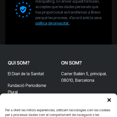
màrqueting. En enviar aquest formulari,
acceptes que les dades personals que
has proporcionat es transferiran a Brevo
perquè les processi, d’acord amb la seva
política de privacitat.
QUI SOM?
ON SOM?
El Diari de la Sanitat
Carrer Bailén 5, principal.
08010, Barcelona
Fundació Periodisme
Plural
Per a oferir les millors experiències, utilitzem tecnologies com les cookies
CONTACTA'NS
CONNECTA
per a processar dades com el comportament de navegació o les