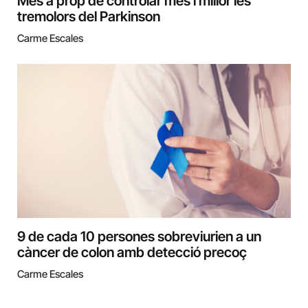
Més a prop de controlar més i millor les
tremolors del Parkinson
Carme Escales
9 de cada 10 persones sobreviurien a un
càncer de colon amb detecció precoç
Carme Escales