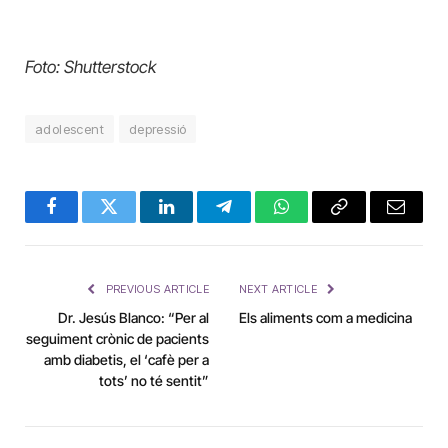
Foto: Shutterstock
adolescent
depressió
Facebook
Twitter
LinkedIn
Telegram
WhatsApp
Copy
Email
Link
PREVIOUS ARTICLE
NEXT ARTICLE
Dr. Jesús Blanco: “Per al
Els aliments com a medicina
seguiment crònic de pacients
amb diabetis, el ‘cafè per a
tots’ no té sentit”