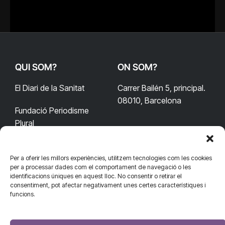
QUI SOM?
ON SOM?
El Diari de la Sanitat
Carrer Bailén 5, principal.
08010, Barcelona
Fundació Periodisme
Plural
Per a oferir les millors experiències, utilitzem tecnologies com les cookies
CONTACTA'NS
CONNECTA
per a processar dades com el comportament de navegació o les
identificacions úniques en aquest lloc. No consentir o retirar el
redaccio@diarisanitat.cat
consentiment, pot afectar negativament unes certes característiques i
Facebook
X
YouTube
Telegram
funcions.
(Twitter)
Telèfon:
RSS
932 311 247