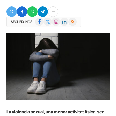
Facebook
X
Instagram
LinkedIn
RSS
SEGUEIX-NOS
(Twitter)
La violència sexual, una menor activitat física, ser