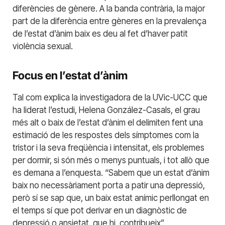
diferències de gènere. A la banda contrària, la major
part de la diferència entre gèneres en la prevalença
de l’estat d’ànim baix es deu al fet d’haver patit
violència sexual.
Focus en l’estat d’ànim
Tal com explica la investigadora de la UVic-UCC que
ha liderat l’estudi, Helena González-Casals, el grau
més alt o baix de l’estat d’ànim el delimiten fent una
estimació de les respostes dels símptomes com la
tristor i la seva freqüència i intensitat, els problemes
per dormir, si són més o menys puntuals, i tot allò que
es demana a l’enquesta. “Sabem que un estat d’ànim
baix no necessàriament porta a patir una depressió,
però sí se sap que, un baix estat anímic perllongat en
el temps sí que pot derivar en un diagnòstic de
depressió o ansietat, que hi contribueix”.