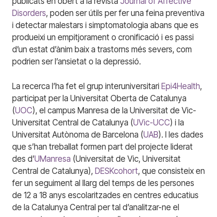
publicats en obert a la revista
Journal of Affective
Disorders
, poden ser útils per fer una feina preventiva
i detectar malestars i simptomatologia abans que es
produeixi un empitjorament o cronificació i es passi
d’un estat d’ànim baix a trastorns més severs, com
podrien ser l’ansietat o la depressió.
La recerca l’ha fet el grup interuniversitari
Epi4Health
,
participat per la Universitat Oberta de Catalunya
(
UOC
), el campus Manresa de la Universitat de Vic-
Universitat Central de Catalunya (
UVic-UCC
) i la
Universitat Autònoma de Barcelona (
UAB
). I les dades
que s’han treballat formen part del projecte liderat
des d’
UManresa
(Universitat de Vic, Universitat
Central de Catalunya),
DESKcohort
, que consisteix en
fer un seguiment al llarg del temps de les persones
de 12 a 18 anys escolaritzades en centres educatius
de la Catalunya Central per tal d’analitzar-ne el