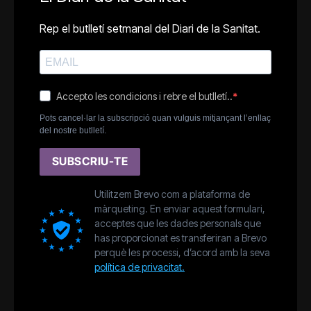
Rep el butlletí setmanal del Diari de la Sanitat.
Accepto les condicions i rebre el butlletí..
Pots cancel·lar la subscripció quan vulguis mitjançant l’enllaç
del nostre butlletí.
SUBSCRIU-TE
Utilitzem Brevo com a plataforma de
màrqueting. En enviar aquest formulari,
acceptes que les dades personals que
has proporcionat es transferiran a Brevo
perquè les processi, d’acord amb la seva
política de privacitat.