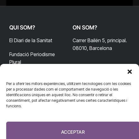
QUI SOM?
ON SOM?
El Diari de la Sanitat
Carrer Bailén 5, principal.
08010, Barcelona
Fundació Periodisme
Plural
Per a oferir les millors experiències, utilitzem tecnologies com les cookies
CONTACTA'NS
CONNECTA
per a processar dades com el comportament de navegació o les
identificacions úniques en aquest lloc. No consentir o retirar el
redaccio@diarisanitat.cat
consentiment, pot afectar negativament unes certes característiques i
Facebook
X
YouTube
Telegram
funcions.
(Twitter)
Telèfon:
RSS
932 311 247
ACCEPTAR