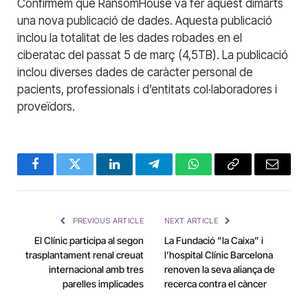
Confirmem que RansomHouse va fer aquest dimarts
una nova publicació de dades. Aquesta publicació
inclou la totalitat de les dades robades en el
ciberatac del passat 5 de març (4,5TB). La publicació
inclou diverses dades de caràcter personal de
pacients, professionals i d’entitats col·laboradores i
proveïdors.
Facebook
Twitter
LinkedIn
Telegram
WhatsApp
Copy
Email
Link
PREVIOUS ARTICLE
NEXT ARTICLE
El Clínic participa al segon
La Fundació ”la Caixa” i
trasplantament renal creuat
l’hospital Clínic Barcelona
internacional amb tres
renoven la seva aliança de
parelles implicades
recerca contra el càncer