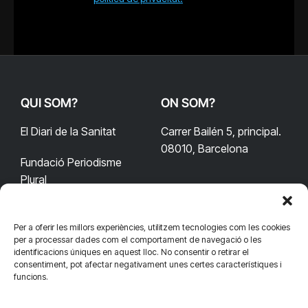
QUI SOM?
ON SOM?
El Diari de la Sanitat
Carrer Bailén 5, principal.
08010, Barcelona
Fundació Periodisme
Plural
Per a oferir les millors experiències, utilitzem tecnologies com les cookies
CONTACTA'NS
CONNECTA
per a processar dades com el comportament de navegació o les
identificacions úniques en aquest lloc. No consentir o retirar el
redaccio@diarisanitat.cat
consentiment, pot afectar negativament unes certes característiques i
Facebook
X
YouTube
Telegram
funcions.
(Twitter)
Telèfon:
RSS