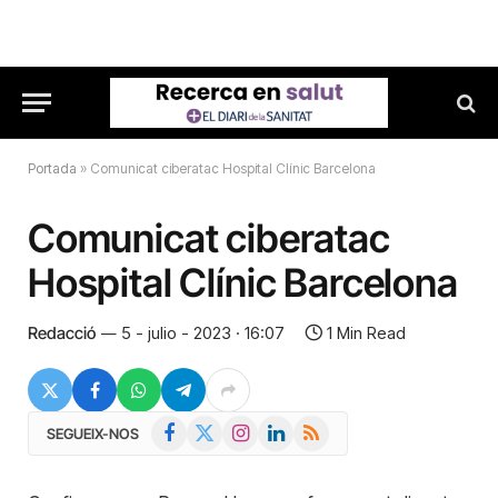
Portada
»
Comunicat ciberatac Hospital Clínic Barcelona
Comunicat ciberatac
Hospital Clínic Barcelona
Redacció
5 - julio - 2023 · 16:07
1 Min Read
Facebook
X
Instagram
LinkedIn
RSS
SEGUEIX-NOS
(Twitter)