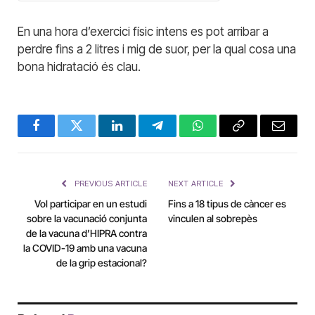
En una hora d’exercici físic intens es pot arribar a
perdre fins a 2 litres i mig de suor, per la qual cosa una
bona hidratació és clau.
Facebook
Twitter
LinkedIn
Telegram
WhatsApp
Copy
Email
Link
PREVIOUS ARTICLE
NEXT ARTICLE
Vol participar en un estudi
Fins a 18 tipus de càncer es
sobre la vacunació conjunta
vinculen al sobrepès
de la vacuna d’HIPRA contra
la COVID-19 amb una vacuna
de la grip estacional?