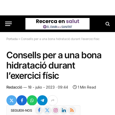
Portada
»
Consells per a una bona hidratació durant l’exercici físic
Consells per a una bona
hidratació durant
l’exercici físic
Redacció
18 - julio - 2023 · 09:44
1 Min Read
Facebook
X
Instagram
LinkedIn
RSS
SEGUEIX-NOS
(Twitter)