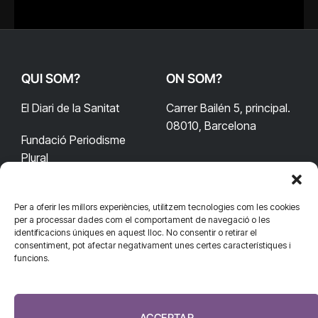
QUI SOM?
ON SOM?
El Diari de la Sanitat
Carrer Bailén 5, principal.
08010, Barcelona
Fundació Periodisme
Plural
Per a oferir les millors experiències, utilitzem tecnologies com les cookies
CONTACTA'NS
CONNECTA
per a processar dades com el comportament de navegació o les
identificacions úniques en aquest lloc. No consentir o retirar el
redaccio@diarisanitat.cat
consentiment, pot afectar negativament unes certes característiques i
Facebook
X
YouTube
Telegram
funcions.
(Twitter)
Telèfon:
RSS
932 311 247
ACCEPTAR