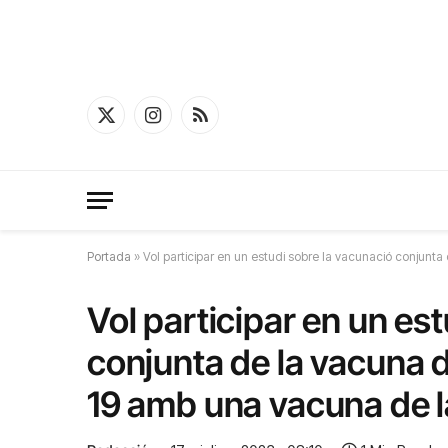
X
Instagram
RSS
(Twitter)
Portada
»
Vol participar en un estudi sobre la vacunació conjunt
Vol participar en un es
conjunta de la vacuna 
19 amb una vacuna de l