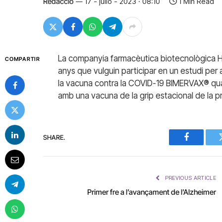
Redacció
17 - julio - 2023 · 08:10
1 Min Read
La companyia farmacèutica biotecnològica HI
COMPARTIR
anys que vulguin participar en un estudi per 
la vacuna contra la COVID-19 BIMERVAX® qua
amb una vacuna de la grip estacional de la p
SHARE.
Facebook
PREVIOUS ARTICLE
Primer fre a l’avançament de l’Alzheimer