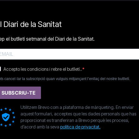
l Diari de la Sanitat
p el butlletí setmanal del Diari de la Sanitat.
Accepto les condicions i rebre el butlletí..
ts cancel·lar la subscripció quan vulguis mitjançant l’enllaç del nostre butlletí.
SUBSCRIU-TE
Utilitzem Brevo com a plataforma de màrqueting. En enviar
aquest formulari, acceptes que les dades personals que has
proporcionat es transferiran a Brevo perquè les processi,
d’acord amb la seva
política de privacitat.