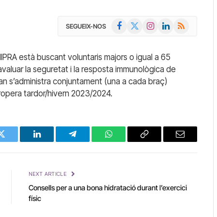
Facebook
X
Instagram
LinkedIn
RSS
SEGUEIX-NOS
(Twitter)
PRA està buscant voluntaris majors o igual a 65
avaluar la seguretat i la resposta immunològica de
n s’administra conjuntament (una a cada braç)
ropera tardor/hivern 2023/2024.
Twitter
LinkedIn
Telegram
WhatsApp
Copy
Email
Link
NEXT ARTICLE
Consells per a una bona hidratació durant l’exercici
físic