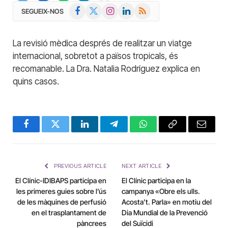
Facebook
X
Instagram
LinkedIn
RSS
SEGUEIX-NOS
(Twitter)
La revisió mèdica després de realitzar un viatge
internacional, sobretot a països tropicals, és
recomanable. La Dra. Natalia Rodríguez explica en
quins casos.
Facebook
Twitter
LinkedIn
Telegram
WhatsApp
Copy
Email
Link
PREVIOUS ARTICLE
NEXT ARTICLE
El Clínic-IDIBAPS participa en
El Clínic participa en la
les primeres guies sobre l’ús
campanya «Obre els ulls.
de les màquines de perfusió
Acosta’t. Parla» en motiu del
en el trasplantament de
Dia Mundial de la Prevenció
pàncrees
del Suïcidi