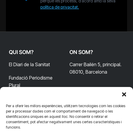
perquè les processi, d’acord amb la seva
política de privacitat.
QUI SOM?
ON SOM?
El Diari de la Sanitat
Carrer Bailén 5, principal.
08010, Barcelona
Fundació Periodisme
Plural
Per a oferir les millors experiències, utilitzem tecnologies com les cookies
CONTACTA'NS
CONNECTA
per a processar dades com el comportament de navegació o les
identificacions úniques en aquest lloc. No consentir o retirar el
redaccio@diarisanitat.cat
consentiment, pot afectar negativament unes certes característiques i
Facebook
X
YouTube
Telegram
funcions.
(Twitter)