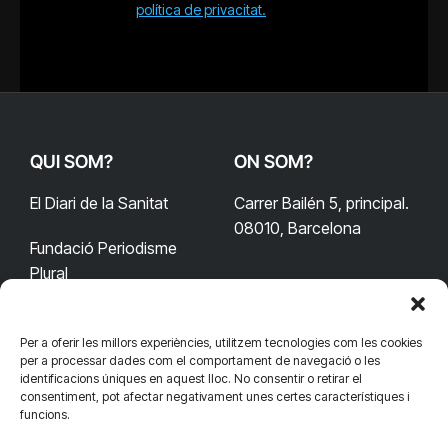
política de privacitat.
QUI SOM?
ON SOM?
El Diari de la Sanitat
Carrer Bailén 5, principal.
08010, Barcelona
Fundació Periodisme
Plural
Per a oferir les millors experiències, utilitzem tecnologies com les cookies
CONTACTA'NS
CONNECTA
per a processar dades com el comportament de navegació o les
identificacions úniques en aquest lloc. No consentir o retirar el
redaccio@diarisanitat.cat
consentiment, pot afectar negativament unes certes característiques i
Facebook
X
YouTube
Telegram
funcions.
(Twitter)
Telèfon: