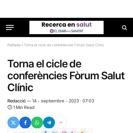
Portada
»
Torna el cicle de conferències Fòrum Salut Clínic
Torna el cicle de
conferències Fòrum Salut
Clínic
Redacció
14 - septiembre - 2023 · 07:03
1 Min Read
Facebook
X
Instagram
LinkedIn
RSS