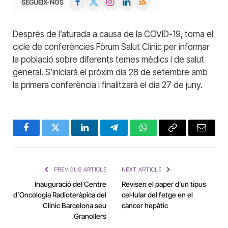
SEGUEIX-NOS
(Twitter)
Després de l’aturada a causa de la COVID-19, torna el
cicle de conferències Fòrum Salut Clínic per informar
la població sobre diferents temes mèdics i de salut
general. S’iniciarà el pròxim dia 28 de setembre amb
la primera conferència i finalitzarà el dia 27 de juny.
Facebook
Twitter
LinkedIn
Telegram
WhatsApp
Copy
Email
Link
PREVIOUS ARTICLE
NEXT ARTICLE
Inauguració del Centre
Revisen el paper d’un tipus
d’Oncologia Radioteràpica del
cel·lular del fetge en el
Clínic Barcelona seu
càncer hepàtic
Granollers