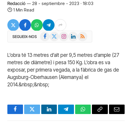
Redacció
28 - septiembre - 2023 · 18:03
1 Min Read
Facebook
X
Instagram
LinkedIn
RSS
SEGUEIX-NOS
(Twitter)
L’obra té 13 metres d’alt per 9,5 metres d’ample (27
metres de diàmetre) i pesa 150 Kg. L’obra es va
exposar, per primera vegada, a la fàbrica de gas de
Augsburg-Oberhausen (Alemanya) el
2014.&nbsp;&nbsp;
Facebook
Twitter
LinkedIn
Telegram
WhatsApp
Copy
Email
Link