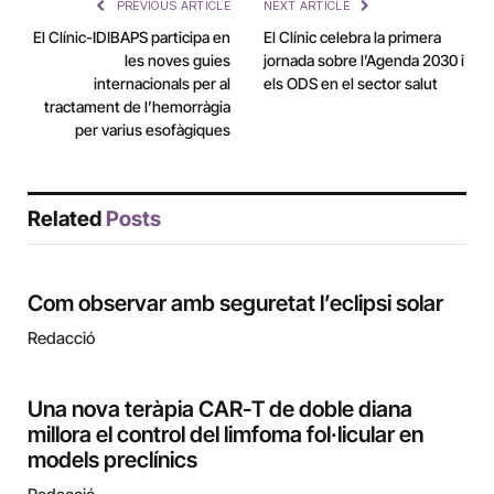
PREVIOUS ARTICLE
NEXT ARTICLE
El Clínic-IDIBAPS participa en
El Clínic celebra la primera
les noves guies
jornada sobre l’Agenda 2030 i
internacionals per al
els ODS en el sector salut
tractament de l’hemorràgia
per varius esofàgiques
Related
Posts
Com observar amb seguretat l’eclipsi solar
Redacció
Una nova teràpia CAR-T de doble diana
millora el control del limfoma fol·licular en
models preclínics