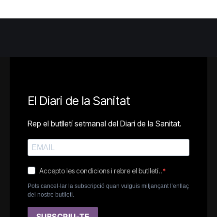
El Diari de la Sanitat
Rep el butlletí setmanal del Diari de la Sanitat.
Accepto les condicions i rebre el butlletí..
Pots cancel·lar la subscripció quan vulguis mitjançant l’enllaç
del nostre butlletí.
SUBSCRIU-TE