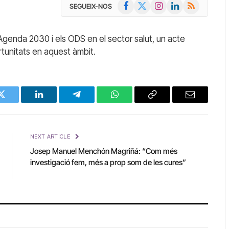
Facebook
X
Instagram
LinkedIn
RSS
SEGUEIX-NOS
(Twitter)
l’Agenda 2030 i els ODS en el sector salut, un acte
rtunitats en aquest àmbit.
Twitter
LinkedIn
Telegram
WhatsApp
Copy
Email
Link
NEXT ARTICLE
Josep Manuel Menchón Magriñá: “Com més
investigació fem, més a prop som de les cures”