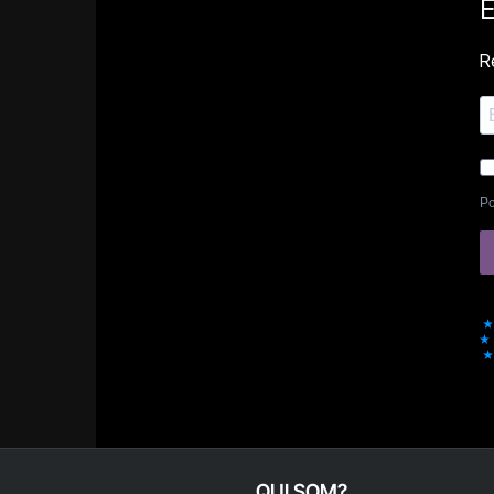
E
Re
Po
QUI SOM?