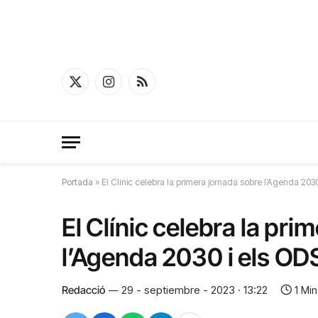
X
Instagram
RSS
(Twitter)
Portada
»
El Clínic celebra la primera jornada sobre l’Agenda 2030
El Clínic celebra la pri
l’Agenda 2030 i els ODS
Redacció
29 - septiembre - 2023 · 13:22
1 Mi