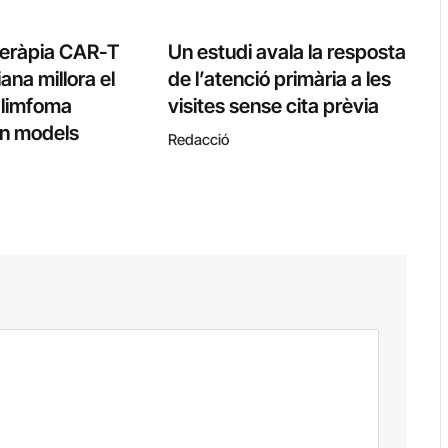
teràpia CAR-T
Un estudi avala la resposta
ana millora el
de l’atenció primària a les
l limfoma
visites sense cita prèvia
 en models
Redacció