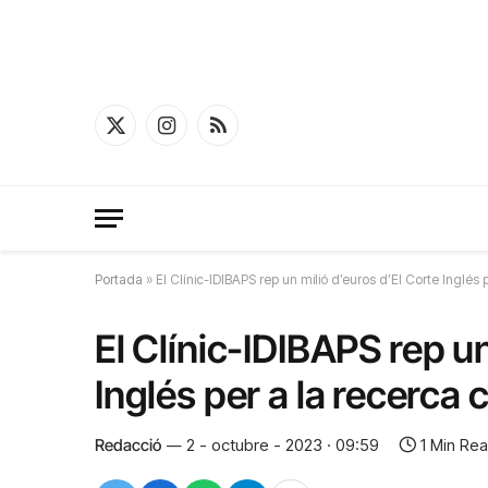
X
Instagram
RSS
(Twitter)
Portada
»
El Clínic-IDIBAPS rep un milió d’euros d’El Corte Inglé
El Clínic-IDIBAPS rep un
Inglés per a la recerca
Redacció
2 - octubre - 2023 · 09:59
1 Min Re