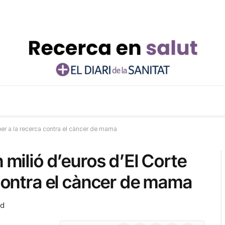
s per a la recerca contra el càncer de mama
 milió d’euros d’El Corte
 contra el càncer de mama
ad