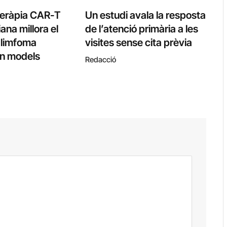
teràpia CAR-T
Un estudi avala la resposta
ana millora el
de l’atenció primària a les
l limfoma
visites sense cita prèvia
 en models
Redacció