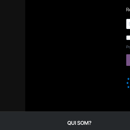
Re
Po
QUI SOM?