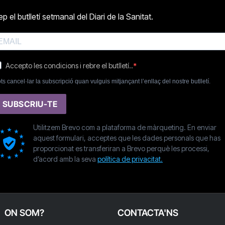
p el butlletí setmanal del Diari de la Sanitat.
Accepto les condicions i rebre el butlletí..
ts cancel·lar la subscripció quan vulguis mitjançant l’enllaç del nostre butlletí.
SUBSCRIU-TE
Utilitzem Brevo com a plataforma de màrqueting. En enviar
aquest formulari, acceptes que les dades personals que has
proporcionat es transferiran a Brevo perquè les processi,
d’acord amb la seva
política de privacitat.
ON SOM?
CONTACTA'NS