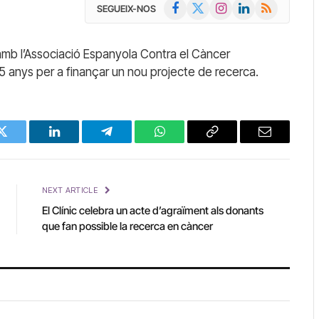
Facebook
X
Instagram
LinkedIn
RSS
SEGUEIX-NOS
(Twitter)
 amb l’Associació Espanyola Contra el Càncer
 5 anys per a finançar un nou projecte de recerca.
Twitter
LinkedIn
Telegram
WhatsApp
Copy
Email
Link
NEXT ARTICLE
El Clínic celebra un acte d’agraïment als donants
que fan possible la recerca en càncer