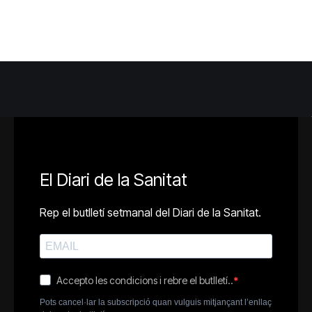
El Diari de la Sanitat
Rep el butlletí setmanal del Diari de la Sanitat.
Accepto les condicions i rebre el butlletí..
Pots cancel·lar la subscripció quan vulguis mitjançant l’enllaç