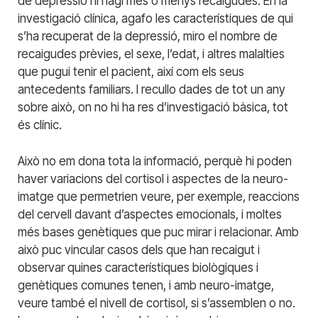
de depressió hi hagi més o menys recaigudes. En la
investigació clínica, agafo les característiques de qui
s’ha recuperat de la depressió, miro el nombre de
recaigudes prèvies, el sexe, l’edat, i altres malalties
que pugui tenir el pacient, així com els seus
antecedents familiars. I recullo dades de tot un any
sobre això, on no hi ha res d’investigació bàsica, tot
és clínic.
Això no em dona tota la informació, perquè hi poden
haver variacions del cortisol i aspectes de la neuro-
imatge que permetrien veure, per exemple, reaccions
del cervell davant d’aspectes emocionals, i moltes
més bases genètiques que puc mirar i relacionar. Amb
això puc vincular casos dels que han recaigut i
observar quines característiques biològiques i
genètiques comunes tenen, i amb neuro-imatge,
veure també el nivell de cortisol, si s’assemblen o no.