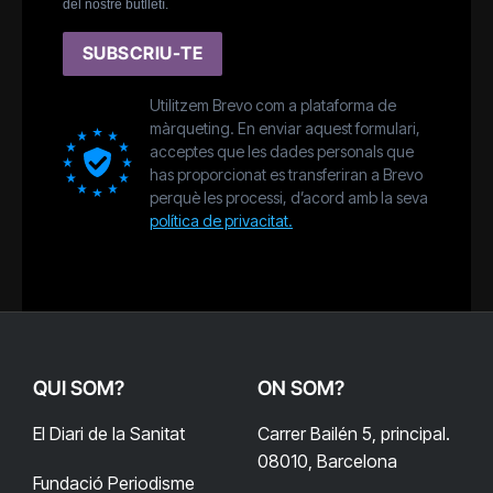
del nostre butlletí.
SUBSCRIU-TE
Utilitzem Brevo com a plataforma de
màrqueting. En enviar aquest formulari,
acceptes que les dades personals que
has proporcionat es transferiran a Brevo
perquè les processi, d’acord amb la seva
política de privacitat.
QUI SOM?
ON SOM?
El Diari de la Sanitat
Carrer Bailén 5, principal.
08010, Barcelona
Fundació Periodisme