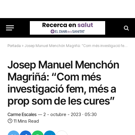
Portada
»
Josep Manuel Menchón Magriñá: “Com més investigació fem, més a prop som de les cures”
Josep Manuel Menchón
Magriñá: “Com més
investigació fem, més a
prop som de les cures”
Carme Escales
2 - octubre - 2023 · 05:30
11 Mins Read