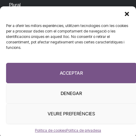
Plural
Per a oferir les millors experiències, utilitzem tecnologies com les cookies
CONTACTA'NS
CONNECTA
per a processar dades com el comportament de navegació o les
identificacions úniques en aquest lloc. No consentir o retirar el
redaccio@diarisanitat.cat
consentiment, pot afectar negativament unes certes característiques i
Facebook
X
YouTube
Telegram
funcions.
(Twitter)
Telèfon:
RSS
932 311 247
ACCEPTAR
DENEGAR
VEURE PREFERÈNCIES
El Diari de la Sanitat, 2026
Política de cookies
Política de privadesa