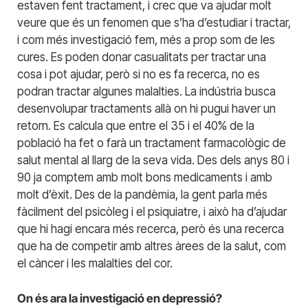
estaven fent tractament, i crec que va ajudar molt
veure que és un fenomen que s’ha d’estudiar i tractar,
i com més investigació fem, més a prop som de les
cures. Es poden donar casualitats per tractar una
cosa i pot ajudar, però si no es fa recerca, no es
podran tractar algunes malalties. La indústria busca
desenvolupar tractaments allà on hi pugui haver un
retorn. Es calcula que entre el 35 i el 40% de la
població ha fet o farà un tractament farmacològic de
salut mental al llarg de la seva vida. Des dels anys 80 i
90 ja comptem amb molt bons medicaments i amb
molt d’èxit. Des de la pandèmia, la gent parla més
fàcilment del psicòleg i el psiquiatre, i això ha d’ajudar
que hi hagi encara més recerca, però és una recerca
que ha de competir amb altres àrees de la salut, com
el càncer i les malalties del cor.
On és ara la investigació en depressió?