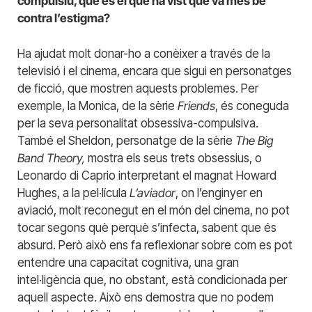
compulsiu, què és el que ha vist que va més bé
contra l’estigma?
Ha ajudat molt donar-ho a conèixer a través de la
televisió i el cinema, encara que sigui en personatges
de ficció, que mostren aquests problemes. Per
exemple, la Monica, de la sèrie
Friends
, és coneguda
per la seva personalitat obsessiva-compulsiva.
També el Sheldon, personatge de la sèrie
The Big
Band Theory,
mostra els seus trets obsessius, o
Leonardo di Caprio interpretant el magnat Howard
Hughes, a la pel·lícula
L’aviador
, on l’enginyer en
aviació, molt reconegut en el món del cinema, no pot
tocar segons què perquè s’infecta, sabent que és
absurd. Però això ens fa reflexionar sobre com es pot
entendre una capacitat cognitiva, una gran
intel·ligència que, no obstant, està condicionada per
aquell aspecte. Això ens demostra que no podem