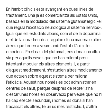
En l’àmbit clínic s’està avançant en dues línies de
tractament. Una ja es comercialitza als Estats Units,
basada en la modulació del sistema glutamatèrgic -el
que regula l’excitació neurològica al sistema nerviós-.
Igual que els estudiats abans, com el de la dopamina
o el de la noradrenalina, regulen d’una manera o altre
àrees que tenen a veure amb l’estat d’ànim i les
emocions. En el cas del glutamat, ens dona una altra
via per aquells casos que no han millorat prou,
intentant modular els altres elements. I, a partir
d’aquest medicament, s’estudien altres medicaments
que actuen sobre aquest sistema per millorar
l’eficàcia. Aquest nou només es pot administrar en
centres de salut, perquè després de rebre’l s’ha
d’estar unes hores en observació per veure que no hi
ha cap efecte secundari, i només es dona si han
fracassat els altres, té un ús més restrictiu. I, d’altra