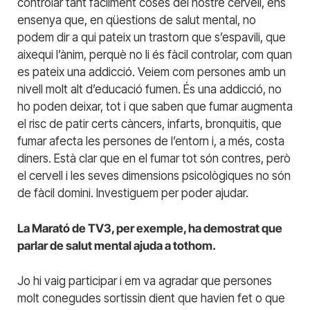
controlar tant fàcilment coses del nostre cervell, ens
ensenya que, en qüestions de salut mental, no
podem dir a qui pateix un trastorn que s’espavili, que
aixequi l’ànim, perquè no li és fàcil controlar, com quan
es pateix una addicció. Veiem com persones amb un
nivell molt alt d’educació fumen. És una addicció, no
ho poden deixar, tot i que saben que fumar augmenta
el risc de patir certs càncers, infarts, bronquitis, que
fumar afecta les persones de l’entorn i, a més, costa
diners. Està clar que en el fumar tot són contres, però
el cervell i les seves dimensions psicològiques no són
de fàcil domini. Investiguem per poder ajudar.
La Marató de TV3, per exemple, ha demostrat que
parlar de salut mental ajuda a tothom.
Jo hi vaig participar i em va agradar que persones
molt conegudes sortissin dient que havien fet o que