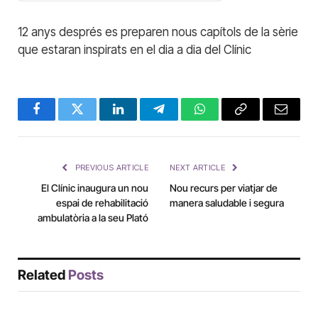
12 anys després es preparen nous capítols de la sèrie
que estaran inspirats en el dia a dia del Clínic
Facebook
Twitter
LinkedIn
Telegram
WhatsApp
Copy
Email
Link
PREVIOUS ARTICLE
NEXT ARTICLE
El Clínic inaugura un nou
Nou recurs per viatjar de
espai de rehabilitació
manera saludable i segura
ambulatòria a la seu Plató
Related
Posts