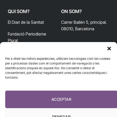
QUI SOM?
ON SOM?
El Diari de la Sanitat
Carrer Bailén 5, principal.
08010, Barcelona
Fundació Periodisme
Plural
Per a oferir les millors experiències, utilitzem tecnologies com les cookies
CONTACTA'NS
CONNECTA
per a processar dades com el comportament de navegació o les
identificacions úniques en aquest lloc. No consentir o retirar el
redaccio@diarisanitat.cat
consentiment, pot afectar negativament unes certes característiques i
Facebook
X
YouTube
Telegram
funcions.
(Twitter)
Telèfon:
RSS
932 311 247
ACCEPTAR
DENEGAR