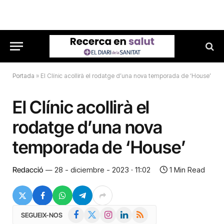
Portada
»
El Clínic acollirà el rodatge d’una nova temporada de ‘House’
El Clínic acollirà el
rodatge d’una nova
temporada de ‘House’
Redacció
28 - diciembre - 2023 · 11:02
1 Min Read
Facebook
X
Instagram
LinkedIn
RSS
SEGUEIX-NOS
(Twitter)