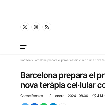
X
Instagram
RSS
(Twitter)
Portada
»
Barcelona prepara el primer assaig clínic d’una nova te
Barcelona prepara el pr
nova teràpia cel·lular 
Carme Escales
18 - enero - 2024 · 08:00
4 Mi