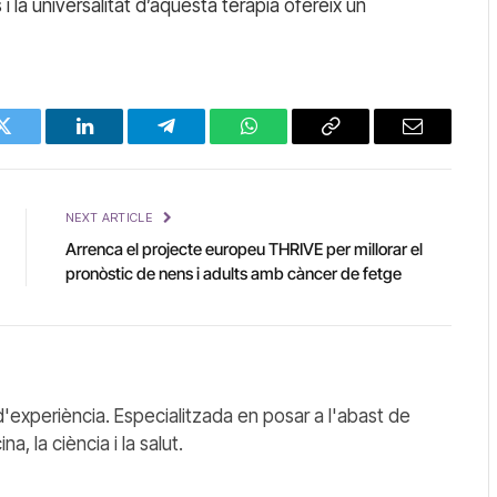
i la universalitat d’aquesta teràpia ofereix un
Twitter
LinkedIn
Telegram
WhatsApp
Copy
Email
Link
NEXT ARTICLE
Arrenca el projecte europeu THRIVE per millorar el
pronòstic de nens i adults amb càncer de fetge
'experiència. Especialitzada en posar a l'abast de
, la ciència i la salut.