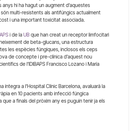
rs anys hi ha hagut un augment d’aquestes
són multi-resistents als antifúngics actualment
ost i una important toxicitat associada.
BAPS
i de la
UB
que han creat un receptor limfocitari
oneixement de beta-glucans, una estructura
tes les espècies fúngiques, inclosos els ceps
prova de concepte i pre-clínica d’aquest nou
entífics de l’IDIBAPS Francisco Lozano i María
ma íntegra a l’Hospital Clínic Barcelona, avaluarà la
eràpia en 10 pacients amb infecció fúngica
a que a finals del pròxim any es puguin tenir ja els