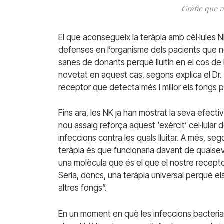
Gràfic que m
El que aconsegueix la teràpia amb cèl·lules N
defenses en l’organisme dels pacients que no 
sanes de donants perquè lluitin en el cos de 
novetat en aquest cas, segons explica el Dr
receptor que detecta més i millor els fongs 
Fins ara, les NK ja han mostrat la seva efecti
nou assaig reforça aquest ‘exèrcit’ cel·lular 
infeccions contra les quals lluitar. A més, s
teràpia és que funcionaria davant de qualse
una molècula que és el que el nostre receptor
Seria, doncs, una teràpia universal perquè els
altres fongs”.
En un moment en què les infeccions bacteri