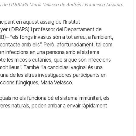
cs de l’IDIBAPS María Velasco de Andrés i Francisco Lozano.
cipant en aquest assaig de l’Institut
nyer (IDIBAPS) i professor del Departament de
)– “els fongs invasius són a tot arreu, a l’ambient,
n contacte amb ells”. Però, afortunadament, tal com
en infeccions en una persona amb el sistema
e les micosis cutànies, que sí que són infeccions
lt lleus”. També “la candidiasi vaginal és una
 una de les altres investigadores participants en
eccions fúngiques, María Velasco.
quals no els funciona bé el sistema immunitari, els
eres naturals, poden arribar a envair ràpidament