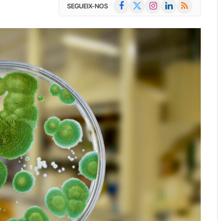
Facebook
X
Instagram
LinkedIn
RSS
SEGUEIX-NOS
(Twitter)