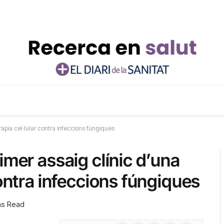
ràpia cel·lular contra infeccions fúngiques
imer assaig clínic d’una
contra infeccions fúngiques
ns Read