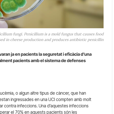
cillium fungi. Penicillium is a mold fungus that causes food
sed in cheese production and produces antibiotic penicillin
varan ja en pacients la seguretat i eficàcia d’una
lment pacients amb el sistema de defenses
ucèmia, o algun altre tipus de càncer, que han
o estan ingressades en una UCI compten amb molt
ar contra infeccions. Una d’aquestes infeccions
uperar el 70% en aquests pacients són les