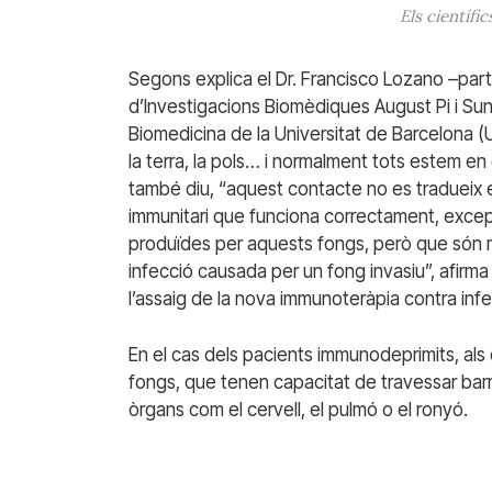
Els científi
Segons explica el Dr. Francisco Lozano –parti
d’Investigacions Biomèdiques August Pi i Su
Biomedicina de la Universitat de Barcelona (UB
la terra, la pols… i normalment tots estem e
també diu, “aquest contacte no es tradueix 
immunitari que funciona correctament, except
produïdes per aquests fongs, però que són mo
infecció causada per un fong invasiu”, afirma
l’assaig de la nova immunoteràpia contra inf
En el cas dels pacients immunodeprimits, als 
fongs, que tenen capacitat de travessar barr
òrgans com el cervell, el pulmó o el ronyó.