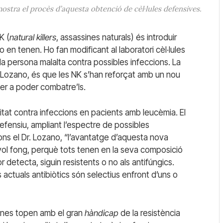
ostra el procès d’aquesta obtenció de cèl·lules defensives.
K (
natural killers
, assassines naturals) és introduir
en tenen. Ho fan modificant al laboratori cèl·lules
la persona malalta contra possibles infeccions. La
. Lozano, és que les NK s’han reforçat amb un nou
per a poder combatre’ls.
vitat contra infeccions en pacients amb leucèmia. El
defensiu, ampliant l’espectre de possibles
egons el Dr. Lozano, “l’avantatge d’aquesta nova
vol fong, perquè tots tenen en la seva composició
 detecta, siguin resistents o no als antifúngics.
 actuals antibiòtics són selectius enfront d’uns o
anes topen amb el gran
hàndicap
de la resistència