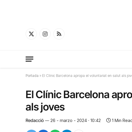
X
Instagram
RSS
(Twitter)
Portada
»
El Clínic Barcelona apropa el voluntariat en salut als jo
El Clínic Barcelona apro
als joves
Redacció
26 - marzo - 2024 · 10:42
1 Min Rea