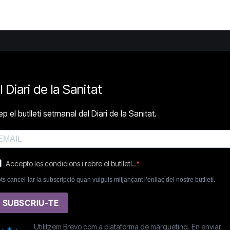
l Diari de la Sanitat
p el butlletí setmanal del Diari de la Sanitat.
Accepto les condicions i rebre el butlletí..
ts cancel·lar la subscripció quan vulguis mitjançant l’enllaç del nostre butlletí.
SUBSCRIU-TE
Utilitzem Brevo com a plataforma de màrqueting. En enviar