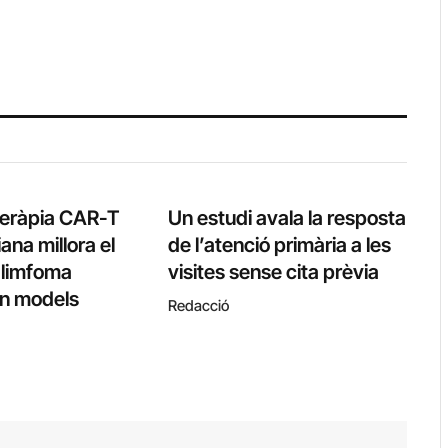
teràpia CAR-T
Un estudi avala la resposta
ana millora el
de l’atenció primària a les
l limfoma
visites sense cita prèvia
 en models
Redacció