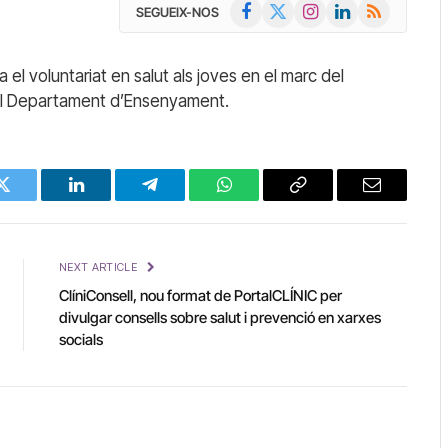
Facebook
X
Instagram
LinkedIn
RSS
SEGUEIX-NOS
(Twitter)
 el voluntariat en salut als joves en el marc del
 el Departament d’Ensenyament.
Twitter
LinkedIn
Telegram
WhatsApp
Copy
Email
Link
NEXT ARTICLE
ClíniConsell, nou format de PortalCLÍNIC per
divulgar consells sobre salut i prevenció en xarxes
socials