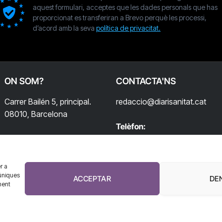
aquest formulari, acceptes que les dades personals que has
proporcionat es transferiran a Brevo perquè les processi,
d’acord amb la seva
política de privacitat.
ON SOM?
CONTACTA'NS
Carrer Bailén 5, principal.
redaccio@diarisanitat.cat
08010, Barcelona
Telèfon:
932 311 247
r a
úniques
ACCEPTAR
DE
ment
El Diari de la Sanitat, 2026