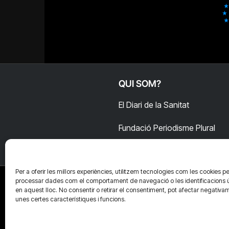
QUI SOM?
El Diari de la Sanitat
Fundació Periodisme Plural
Per a oferir les millors experiències, utilitzem tecnologies com les cookies pe
processar dades com el comportament de navegació o les identificacions 
en aquest lloc. No consentir o retirar el consentiment, pot afectar negativa
unes certes característiques i funcions.