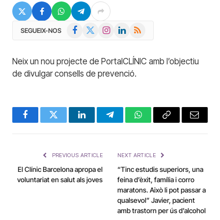
Facebook
X
Instagram
LinkedIn
RSS
SEGUEIX-NOS
(Twitter)
Neix un nou projecte de PortalCLÍNIC amb l’objectiu
de divulgar consells de prevenció.
Facebook
Twitter
LinkedIn
Telegram
WhatsApp
Copy
Email
Link
PREVIOUS ARTICLE
NEXT ARTICLE
El Clínic Barcelona apropa el
“Tinc estudis superiors, una
voluntariat en salut als joves
feina d’èxit, família i corro
maratons. Això li pot passar a
qualsevol” Javier, pacient
amb trastorn per ús d’alcohol