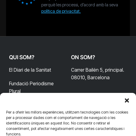
perquè les processi, d’acord amb la seva
política de privacitat.
QUI SOM?
ON SOM?
El Diari de la Sanitat
Carrer Bailén 5, principal.
08010, Barcelona
Fundació Periodisme
Plural
Per a oferir les millors experiències, utilitzem tecnologies com les cookies
CONTACTA'NS
CONNECTA
per a processar dades com el comportament de navegació o les
identificacions úniques en aquest lloc. No consentir o retirar el
redaccio@diarisanitat.cat
consentiment, pot afectar negativament unes certes característiques i
Facebook
X
YouTube
Telegram
funcions.