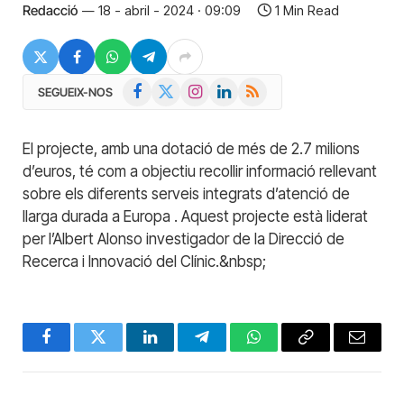
Redacció
18 - abril - 2024 · 09:09
1 Min Read
Facebook
X
Instagram
LinkedIn
RSS
SEGUEIX-NOS
(Twitter)
El projecte, amb una dotació de més de 2.7 milions
d’euros, té com a objectiu recollir informació rellevant
sobre els diferents serveis integrats d’atenció de
llarga durada a Europa . Aquest projecte està liderat
per l’Albert Alonso investigador de la Direcció de
Recerca i Innovació del Clínic.&nbsp;
Facebook
Twitter
LinkedIn
Telegram
WhatsApp
Copy
Email
Link