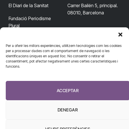
El Diari de la Sanitat
Carrer Bailén 5, principal.
08010, Barcelona
Fundació Periodisme
Plural
Per a oferir les millors experiències, utilitzem tecnologies com les cookies
CONTACTA'NS
CONNECTA
per a processar dades com el comportament de navegació o les
identificacions úniques en aquest lloc. No consentir o retirar el
redaccio@diarisanitat.cat
consentiment, pot afectar negativament unes certes característiques i
Facebook
X
YouTube
Telegram
funcions.
(Twitter)
Telèfon:
RSS
932 311 247
ACCEPTAR
DENEGAR