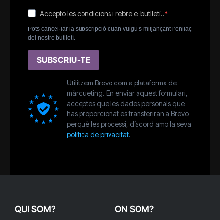
Accepto les condicions i rebre el butlletí..
Pots cancel·lar la subscripció quan vulguis mitjançant l’enllaç
del nostre butlletí.
SUBSCRIU-TE
Utilitzem Brevo com a plataforma de
màrqueting. En enviar aquest formulari,
acceptes que les dades personals que
has proporcionat es transferiran a Brevo
perquè les processi, d’acord amb la seva
política de privacitat.
QUI SOM?
ON SOM?