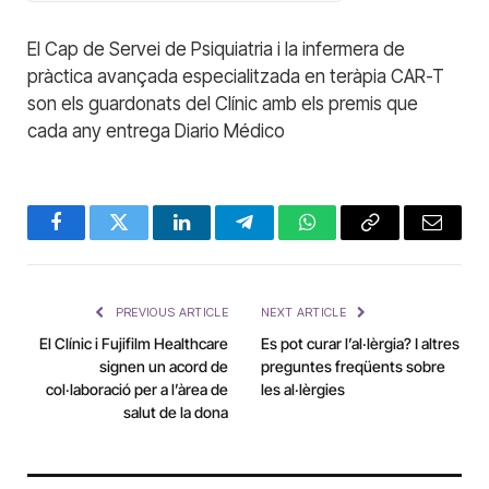
El Cap de Servei de Psiquiatria i la infermera de
pràctica avançada especialitzada en teràpia CAR-T
son els guardonats del Clínic amb els premis que
cada any entrega Diario Médico
Facebook
Twitter
LinkedIn
Telegram
WhatsApp
Copy
Email
Link
PREVIOUS ARTICLE
NEXT ARTICLE
El Clínic i Fujifilm Healthcare
Es pot curar l’al·lèrgia? I altres
signen un acord de
preguntes freqüents sobre
col·laboració per a l’àrea de
les al·lèrgies
salut de la dona