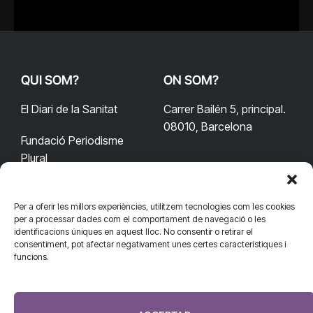
QUI SOM?
ON SOM?
El Diari de la Sanitat
Carrer Bailén 5, principal.
08010, Barcelona
Fundació Periodisme
Plural
Per a oferir les millors experiències, utilitzem tecnologies com les cookies
CONTACTA'NS
CONNECTA
per a processar dades com el comportament de navegació o les
identificacions úniques en aquest lloc. No consentir o retirar el
redaccio@diarisanitat.cat
consentiment, pot afectar negativament unes certes característiques i
Facebook
X
YouTube
Telegram
funcions.
(Twitter)
Telèfon:
RSS
932 311 247