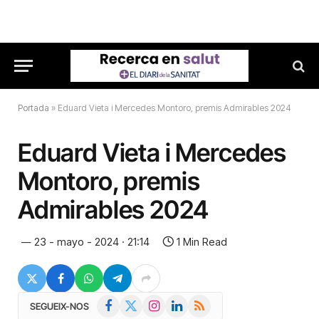
Portada
»
Eduard Vieta i Mercedes Montoro, premis Admirables 2024
Eduard Vieta i Mercedes
Montoro, premis
Admirables 2024
23 - mayo - 2024 · 21:14
1 Min Read
Facebook
X
Instagram
LinkedIn
RSS
SEGUEIX-NOS
(Twitter)