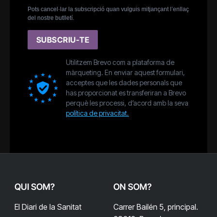
Pots cancel·lar la subscripció quan vulguis mitjançant l’enllaç
del nostre butlletí.
SUBSCRIU-TE
Utilitzem Brevo com a plataforma de
màrqueting. En enviar aquest formulari,
acceptes que les dades personals que
has proporcionat es transferiran a Brevo
perquè les processi, d’acord amb la seva
política de privacitat.
QUI SOM?
ON SOM?
El Diari de la Sanitat
Carrer Bailén 5, principal.