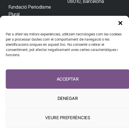
08010, Barcelona
Fundació Periodisme
Plural
Per a oferir les millors experiències, utilitzem tecnologies com les cookies
CONTACTA'NS
CONNECTA
per a processar dades com el comportament de navegació o les
identificacions úniques en aquest lloc. No consentir o retirar el
redaccio@diarisanitat.cat
consentiment, pot afectar negativament unes certes característiques i
Facebook
X
YouTube
Telegram
funcions.
(Twitter)
Telèfon:
RSS
932 311 247
ACCEPTAR
DENEGAR
VEURE PREFERÈNCIES
El Diari de la Sanitat, 2026