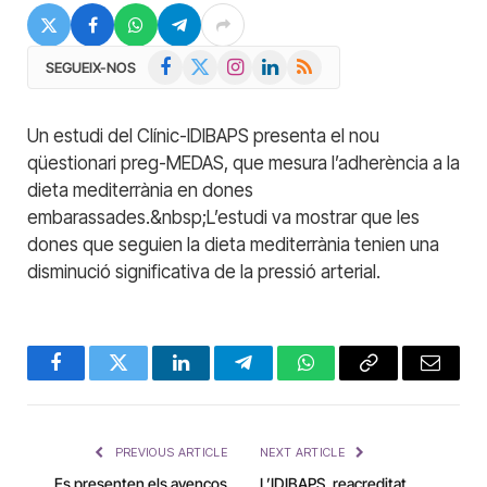
Facebook
X
Instagram
LinkedIn
RSS
SEGUEIX-NOS
(Twitter)
Un estudi del Clínic-IDIBAPS presenta el nou
qüestionari preg-MEDAS, que mesura l’adherència a la
dieta mediterrània en dones
embarassades.&nbsp;L’estudi va mostrar que les
dones que seguien la dieta mediterrània tenien una
disminució significativa de la pressió arterial.
Facebook
Twitter
LinkedIn
Telegram
WhatsApp
Copy
Email
Link
PREVIOUS ARTICLE
NEXT ARTICLE
Es presenten els avenços
L’IDIBAPS, reacreditat