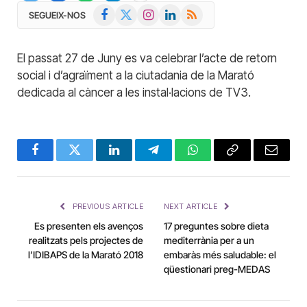
Facebook
X
Instagram
LinkedIn
RSS
SEGUEIX-NOS
(Twitter)
El passat 27 de Juny es va celebrar l’acte de retorn
social i d’agraïment a la ciutadania de la Marató
dedicada al càncer a les instal·lacions de TV3.
Facebook
Twitter
LinkedIn
Telegram
WhatsApp
Copy
Email
Link
PREVIOUS ARTICLE
NEXT ARTICLE
Es presenten els avenços
17 preguntes sobre dieta
realitzats pels projectes de
mediterrània per a un
l’IDIBAPS de la Marató 2018
embaràs més saludable: el
qüestionari preg-MEDAS