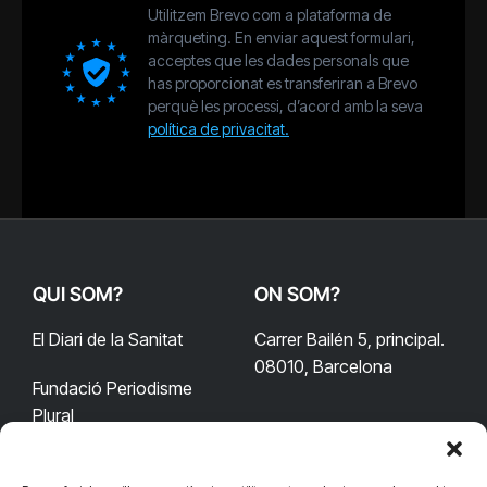
Utilitzem Brevo com a plataforma de
màrqueting. En enviar aquest formulari,
acceptes que les dades personals que
has proporcionat es transferiran a Brevo
perquè les processi, d’acord amb la seva
política de privacitat.
QUI SOM?
ON SOM?
El Diari de la Sanitat
Carrer Bailén 5, principal.
08010, Barcelona
Fundació Periodisme
Plural