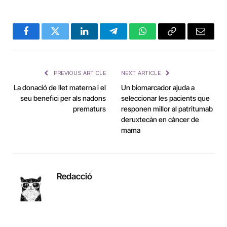
Facebook
Twitter
LinkedIn
Telegram
WhatsApp
Copy
Email
Link
PREVIOUS ARTICLE
NEXT ARTICLE
La donació de llet materna i el
Un biomarcador ajuda a
seu benefici per als nadons
seleccionar les pacients que
prematurs
responen millor al patritumab
deruxtecàn en càncer de
mama
Redacció