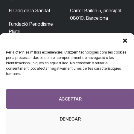
El Diari de la Sanitat
Carrer Bailén 5, principal.
08010, Barcelona
Fundació Periodisme
Plural
Per a oferir les millors experiències, utilitzem tecnologies com les cookies
CONTACTA'NS
CONNECTA
per a processar dades com el comportament de navegació o les
identificacions úniques en aquest lloc. No consentir o retirar el
redaccio@diarisanitat.cat
consentiment, pot afectar negativament unes certes característiques i
Facebook
X
YouTube
Telegram
funcions.
(Twitter)
Telèfon:
RSS
932 311 247
ACCEPTAR
DENEGAR