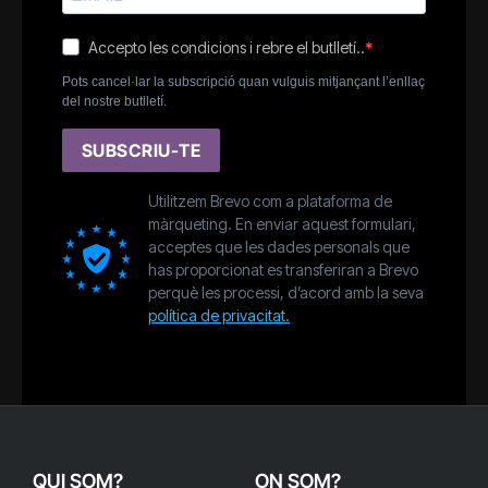
Accepto les condicions i rebre el butlletí..
Pots cancel·lar la subscripció quan vulguis mitjançant l’enllaç
del nostre butlletí.
SUBSCRIU-TE
Utilitzem Brevo com a plataforma de
màrqueting. En enviar aquest formulari,
acceptes que les dades personals que
has proporcionat es transferiran a Brevo
perquè les processi, d’acord amb la seva
política de privacitat.
QUI SOM?
ON SOM?