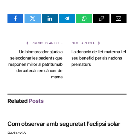
Facebook
Twitter
LinkedIn
Telegram
WhatsApp
Copy
Email
Link
PREVIOUS ARTICLE
NEXT ARTICLE
Un biomarcador ajuda a
La donació de llet materna i el
seleccionar les pacients que
seu benefici per als nadons
responen millor al patritumab
prematurs
deruxtecàn en càncer de
mama
Related
Posts
Com observar amb seguretat l’eclipsi solar
Redacció