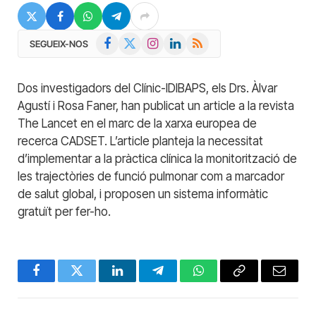
Facebook
X
Instagram
LinkedIn
RSS
SEGUEIX-NOS
(Twitter)
Dos investigadors del Clínic-IDIBAPS, els Drs. Àlvar
Agustí i Rosa Faner, han publicat un article a la revista
The Lancet en el marc de la xarxa europea de
recerca CADSET. L’article planteja la necessitat
d’implementar a la pràctica clínica la monitorització de
les trajectòries de funció pulmonar com a marcador
de salut global, i proposen un sistema informàtic
gratuït per fer-ho.
Facebook
Twitter
LinkedIn
Telegram
WhatsApp
Copy
Email
Link