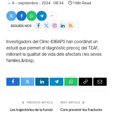
9 - septiembre - 2024 · 08:34
1 Min Read
Facebook
X
Instagram
LinkedIn
RSS
SEGUEIX-NOS
(Twitter)
Investigadors del Clínic-IDIBAPS han coordinat un
estudi que permet el diagnòstic precoç del TEAF,
millorant la qualitat de vida dels afectats i les seves
famílies.&nbsp;
Facebook
Twitter
LinkedIn
Telegram
WhatsApp
Copy
Email
Link
PREVIOUS ARTICLE
NEXT ARTICLE
Les trajectòries de la funció
Com prevenir les fractures