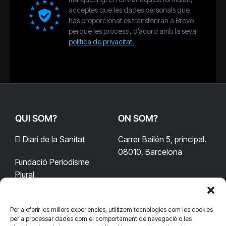
acceptes que les dades personals que
has proporcionat es transferiran a Brevo
perquè les processi, d’acord amb la seva
política de privacitat.
QUI SOM?
ON SOM?
El Diari de la Sanitat
Carrer Bailén 5, principal.
08010, Barcelona
Fundació Periodisme
Plural
Per a oferir les millors experiències, utilitzem tecnologies com les cookies
CONTACTA'NS
CONNECTA
per a processar dades com el comportament de navegació o les