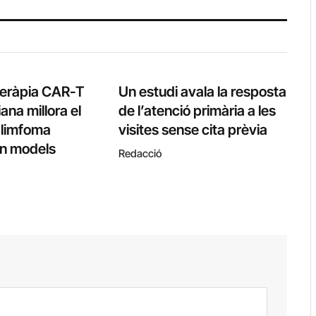
teràpia CAR-T
Un estudi avala la resposta
ana millora el
de l’atenció primària a les
l limfoma
visites sense cita prèvia
 en models
Redacció