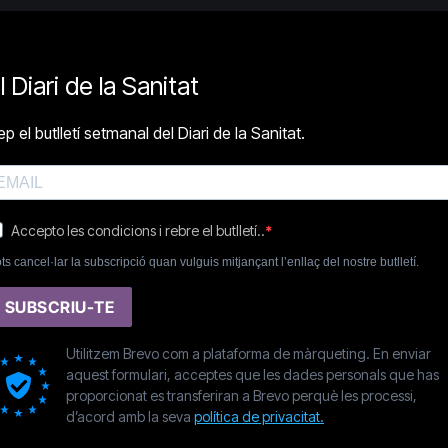
l Diari de la Sanitat
p el butlletí setmanal del Diari de la Sanitat.
Accepto les condicions i rebre el butlletí..
ts cancel·lar la subscripció quan vulguis mitjançant l’enllaç del nostre butlletí.
SUBSCRIU-TE
Utilitzem Brevo com a plataforma de màrqueting. En enviar
aquest formulari, acceptes que les dades personals que has
proporcionat es transferiran a Brevo perquè les processi,
d’acord amb la seva
política de privacitat.