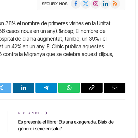
Facebook
X
Instagram
LinkedIn
RSS
SEGUEIX-NOS
(Twitter)
un 38% el nombre de primeres visites en la Unitat
(1.338 casos nous en un any).&nbsp; El nombre de
hospital de dia ha augmentat, també, un 39% i el
 un 42% en un any. El Clínic publica aquestes
ió contra la Migranya que se celebra aquest dijous,
Twitter
LinkedIn
Telegram
WhatsApp
Copy
Email
Link
NEXT ARTICLE
Es presenta el llibre ‘Ets una exagerada. Biaix de
gènere i sexe en salut’