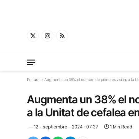
X
Instagram
RSS
(Twitter)
Portada
»
Augmenta un 38% el nombre de primeres visites a la U
Augmenta un 38% el no
a la Unitat de cefalea 
12 - septiembre - 2024 · 07:37
1 Min Read