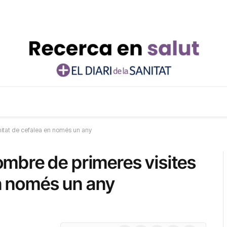
nitat de cefalea en només un any
mbre de primeres visites
en només un any