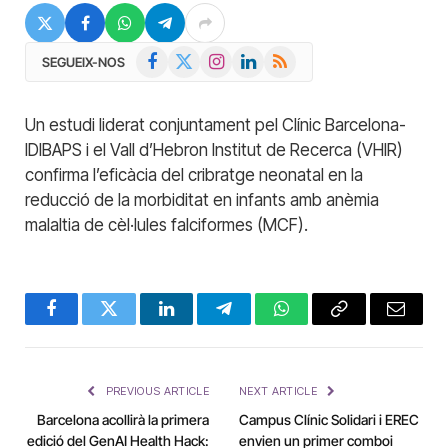
Facebook
X
Instagram
LinkedIn
RSS
SEGUEIX-NOS
(Twitter)
Un estudi liderat conjuntament pel Clínic Barcelona-
IDIBAPS i el Vall d’Hebron Institut de Recerca (VHIR)
confirma l’eficàcia del cribratge neonatal en la
reducció de la morbiditat en infants amb anèmia
malaltia de cèl·lules falciformes (MCF).
Facebook
Twitter
LinkedIn
Telegram
WhatsApp
Copy
Email
Link
PREVIOUS ARTICLE
NEXT ARTICLE
Barcelona acollirà la primera
Campus Clínic Solidari i EREC
edició del GenAI Health Hack:
envien un primer comboi