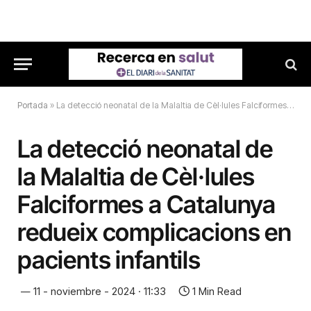
Portada
»
La detecció neonatal de la Malaltia de Cèl·lules Falciformes a Catalunya redueix complicacions en pacients infantils
La detecció neonatal de
la Malaltia de Cèl·lules
Falciformes a Catalunya
redueix complicacions en
pacients infantils
11 - noviembre - 2024 · 11:33
1 Min Read