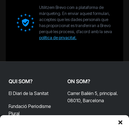
Utilitzem Brevo com a plataforma de
màrqueting. En enviar aquest formulari,
acceptes que les dades personals que
has proporcionat es transferiran a Brevo
perquè les processi, d’acord amb la seva
política de privacitat.
QUI SOM?
ON SOM?
El Diari de la Sanitat
Carrer Bailén 5, principal.
08010, Barcelona
Fundació Periodisme
Plural