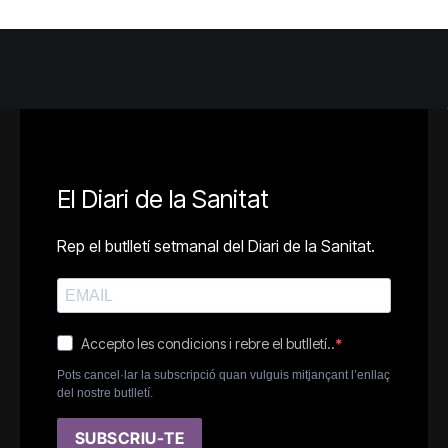
El Diari de la Sanitat
Rep el butlletí setmanal del Diari de la Sanitat.
Accepto les condicions i rebre el butlletí..
Pots cancel·lar la subscripció quan vulguis mitjançant l’enllaç
del nostre butlletí.
SUBSCRIU-TE