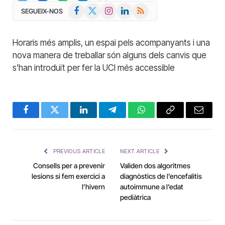
Facebook
X
Instagram
LinkedIn
RSS
SEGUEIX-NOS
(Twitter)
Horaris més amplis, un espai pels acompanyants i una
nova manera de treballar són alguns dels canvis que
s’han introduït per fer la UCI més accessible
Facebook
Twitter
LinkedIn
Telegram
WhatsApp
Copy
Email
Link
PREVIOUS ARTICLE
NEXT ARTICLE
Consells per a prevenir
Validen dos algoritmes
lesions si fem exercici a
diagnòstics de l’encefalitis
l’hivern
autoimmune a l’edat
pediàtrica