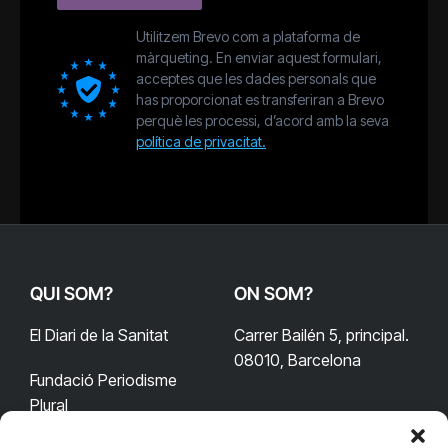
Utilitzem Brevo com a plataforma de
màrqueting. En enviar aquest formulari,
acceptes que les dades personals que
has proporcionat es transferiran a Brevo
perquè les processi, d’acord amb la seva
política de privacitat.
QUI SOM?
ON SOM?
El Diari de la Sanitat
Carrer Bailén 5, principal.
08010, Barcelona
Fundació Periodisme
Plural