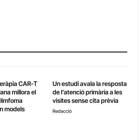
teràpia CAR-T
Un estudi avala la resposta
ana millora el
de l’atenció primària a les
l limfoma
visites sense cita prèvia
 en models
Redacció