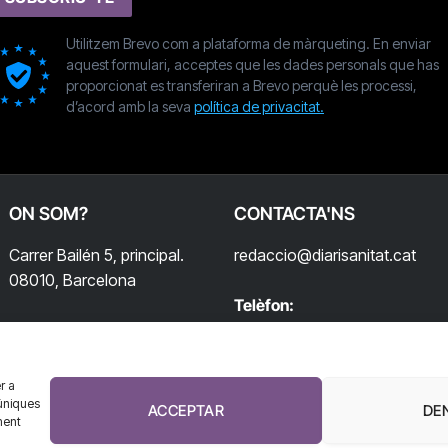
Utilitzem Brevo com a plataforma de màrqueting. En enviar
aquest formulari, acceptes que les dades personals que has
proporcionat es transferiran a Brevo perquè les processi,
d’acord amb la seva
política de privacitat.
ON SOM?
CONTACTA'NS
Carrer Bailén 5, principal.
redaccio@diarisanitat.cat
08010, Barcelona
Telèfon:
932 311 247
r a
úniques
ACCEPTAR
DE
ment