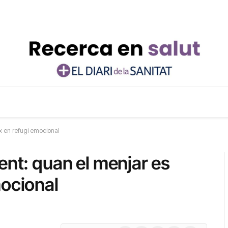
ix en refugi emocional
ent: quan el menjar es
mocional