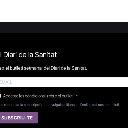
l Diari de la Sanitat
p el butlletí setmanal del Diari de la Sanitat.
Accepto les condicions i rebre el butlletí..
ts cancel·lar la subscripció quan vulguis mitjançant l’enllaç del nostre butlletí.
SUBSCRIU-TE