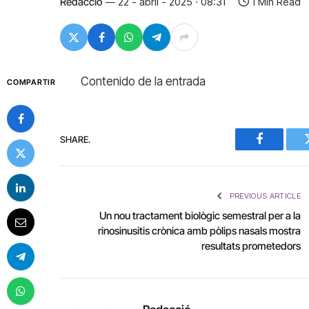
Redacció
22 - abril - 2025 · 08:31
1 Min Read
Contenido de la entrada
COMPARTIR
SHARE.
Facebook
PREVIOUS ARTICLE
Un nou tractament biològic semestral per a la
rinosinusitis crònica amb pòlips nasals mostra
resultats prometedors