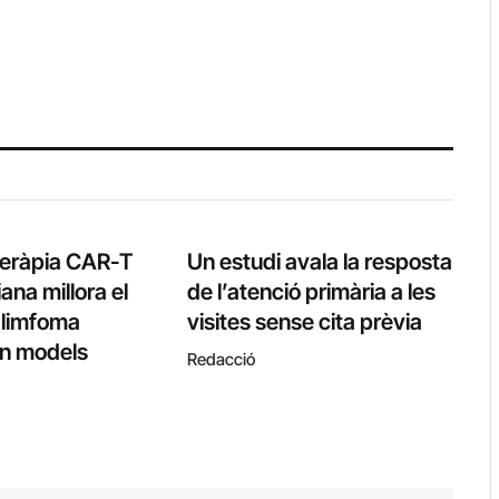
teràpia CAR-T
Un estudi avala la resposta
ana millora el
de l’atenció primària a les
l limfoma
visites sense cita prèvia
 en models
Redacció