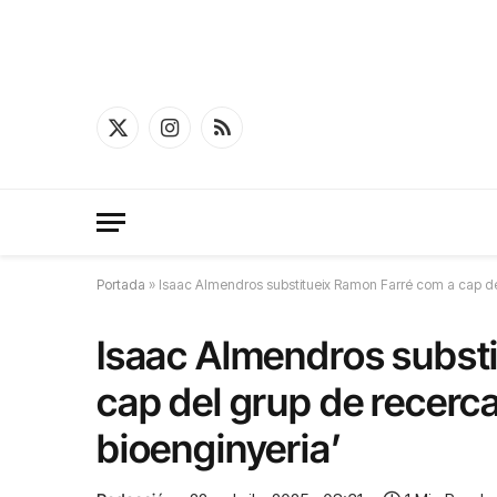
X
Instagram
RSS
(Twitter)
Portada
»
Isaac Almendros substitueix Ramon Farré com a cap del g
Isaac Almendros subst
cap del grup de recerca 
bioenginyeria’