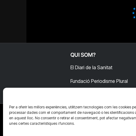
QUI SOM?
El Diari de la Sanitat
Fundació Periodisme Plural
Per a oferir les millors experiències, utilitzem tecnologies com les cookies pe
processar dades com el comportament de navegació o les identificacions 
en aquest lloc. No consentir o retirar el consentiment, pot afectar negativa
unes certes característiques i funcions.