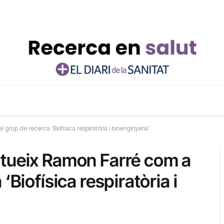
rup de recerca ‘Biofísica respiratòria i bioenginyeria’
itueix Ramon Farré com a
‘Biofísica respiratòria i