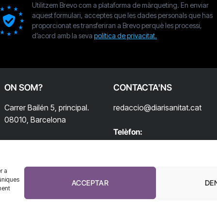
Utilitzem Brevo com a plataforma de màrqueting. En enviar
aquest formulari, acceptes que les dades personals que has
proporcionat es transferiran a Brevo perquè les processi,
d’acord amb la seva
política de privacitat.
ON SOM?
CONTACTA'NS
Carrer Bailén 5, principal.
redaccio@diarisanitat.cat
08010, Barcelona
Telèfon:
932 311 247
r a
úniques
ACCEPTAR
DE
ment