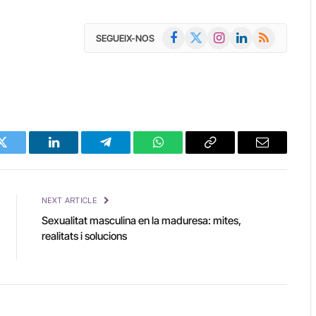
Facebook
X
Instagram
LinkedIn
RSS
SEGUEIX-NOS
(Twitter)
Twitter
LinkedIn
Telegram
WhatsApp
Copy
Email
Link
NEXT ARTICLE
Sexualitat masculina en la maduresa: mites,
realitats i solucions