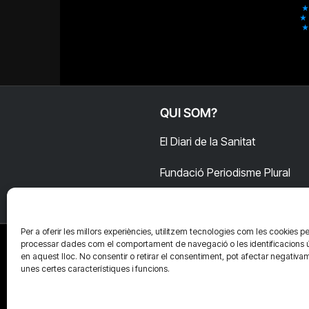
QUI SOM?
El Diari de la Sanitat
Fundació Periodisme Plural
Per a oferir les millors experiències, utilitzem tecnologies com les cookies pe
processar dades com el comportament de navegació o les identificacions 
en aquest lloc. No consentir o retirar el consentiment, pot afectar negativa
unes certes característiques i funcions.