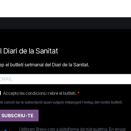
l Diari de la Sanitat
p el butlletí setmanal del Diari de la Sanitat.
Accepto les condicions i rebre el butlletí..
ts cancel·lar la subscripció quan vulguis mitjançant l’enllaç del nostre butlletí.
SUBSCRIU-TE
Utilitzem Brevo com a plataforma de màrqueting. En enviar