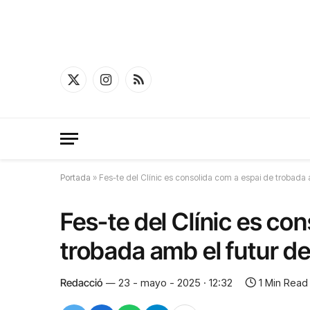
X
Instagram
RSS
(Twitter)
Portada
»
Fes-te del Clínic es consolida com a espai de trobada a
Fes-te del Clínic es co
trobada amb el futur de
Redacció
23 - mayo - 2025 · 12:32
1 Min Read