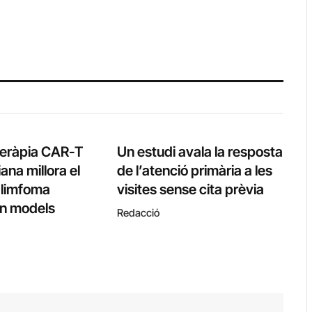
teràpia CAR-T
Un estudi avala la resposta
ana millora el
de l’atenció primària a les
l limfoma
visites sense cita prèvia
 en models
Redacció