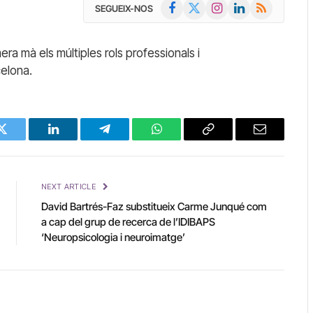
Facebook
X
Instagram
LinkedIn
RSS
SEGUEIX-NOS
(Twitter)
ra mà els múltiples rols professionals i
celona.
Twitter
LinkedIn
Telegram
WhatsApp
Copy
Email
Link
NEXT ARTICLE
David Bartrés-Faz substitueix Carme Junqué com
a cap del grup de recerca de l’IDIBAPS
‘Neuropsicologia i neuroimatge’