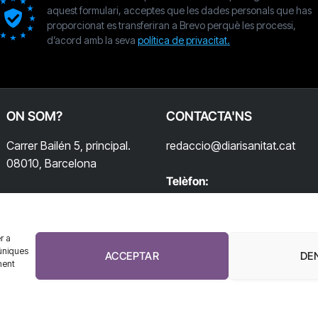
aquest formulari, acceptes que les dades personals que has
proporcionat es transferiran a Brevo perquè les processi,
d’acord amb la seva
política de privacitat.
ON SOM?
CONTACTA'NS
Carrer Bailén 5, principal.
redaccio@diarisanitat.cat
08010, Barcelona
Telèfon:
932 311 247
r a
úniques
ACCEPTAR
DE
ment
El Diari de la Sanitat, 2026