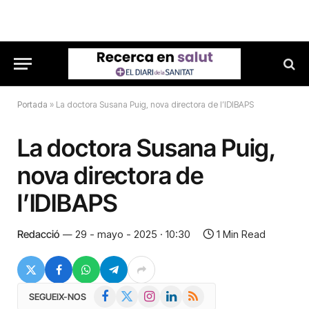
Portada
»
La doctora Susana Puig, nova directora de l’IDIBAPS
La doctora Susana Puig,
nova directora de
l’IDIBAPS
Redacció
29 - mayo - 2025 · 10:30
1 Min Read
Facebook
X
Instagram
LinkedIn
RSS
SEGUEIX-NOS
(Twitter)