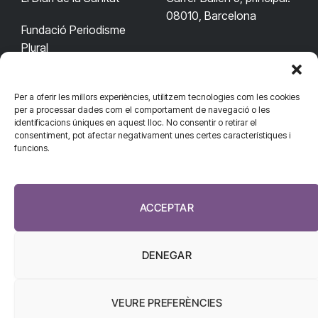
08010, Barcelona
Fundació Periodisme
Plural
Per a oferir les millors experiències, utilitzem tecnologies com les cookies
CONTACTA'NS
CONNECTA
per a processar dades com el comportament de navegació o les
identificacions úniques en aquest lloc. No consentir o retirar el
redaccio@diarisanitat.cat
consentiment, pot afectar negativament unes certes característiques i
Facebook
X
YouTube
Telegram
funcions.
(Twitter)
Telèfon:
RSS
932 311 247
ACCEPTAR
DENEGAR
VEURE PREFERÈNCIES