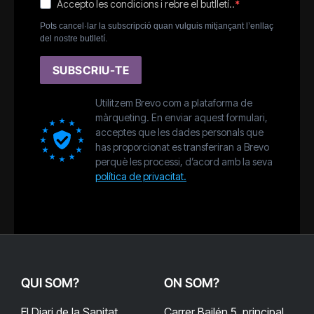
Accepto les condicions i rebre el butlletí..
Pots cancel·lar la subscripció quan vulguis mitjançant l’enllaç
del nostre butlletí.
SUBSCRIU-TE
Utilitzem Brevo com a plataforma de
màrqueting. En enviar aquest formulari,
acceptes que les dades personals que
has proporcionat es transferiran a Brevo
perquè les processi, d’acord amb la seva
política de privacitat.
QUI SOM?
ON SOM?
El Diari de la Sanitat
Carrer Bailén 5, principal.