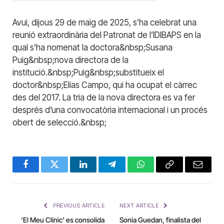
Avui, dijous 29 de maig de 2025, s’ha celebrat una
reunió extraordinària del Patronat de l’IDIBAPS en la
qual s’ha nomenat la doctora&nbsp;Susana
Puig&nbsp;nova directora de la
institució.&nbsp;Puig&nbsp;substitueix el
doctor&nbsp;Elías Campo, qui ha ocupat el càrrec
des del 2017. La tria de la nova directora es va fer
després d’una convocatòria internacional i un procés
obert de selecció.&nbsp;
Facebook
Twitter
LinkedIn
Telegram
WhatsApp
Copy
Email
Link
PREVIOUS ARTICLE
NEXT ARTICLE
‘El Meu Clínic’ es consolida
Sonia Guedan, finalista del