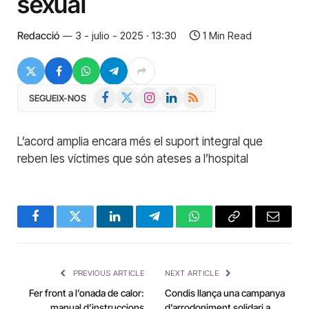
sexual
Redacció
3 - julio - 2025 · 13:30
1 Min Read
Facebook
X
Instagram
LinkedIn
RSS
SEGUEIX-NOS
(Twitter)
L’acord amplia encara més el suport integral que
reben les víctimes que són ateses a l’hospital
Facebook
Twitter
LinkedIn
Telegram
WhatsApp
Copy
Email
Link
PREVIOUS ARTICLE
NEXT ARTICLE
Fer front a l’onada de calor:
Condis llança una campanya
manual d’instruccions
d’arrodoniment solidari a