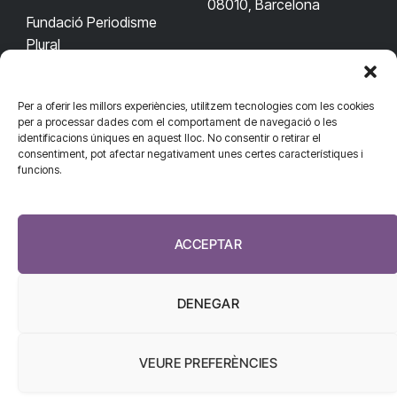
08010, Barcelona
Fundació Periodisme
Plural
Per a oferir les millors experiències, utilitzem tecnologies com les cookies
CONTACTA'NS
CONNECTA
per a processar dades com el comportament de navegació o les
identificacions úniques en aquest lloc. No consentir o retirar el
redaccio@diarisanitat.cat
consentiment, pot afectar negativament unes certes característiques i
Facebook
X
YouTube
Telegram
funcions.
(Twitter)
Telèfon:
RSS
932 311 247
ACCEPTAR
DENEGAR
VEURE PREFERÈNCIES
El Diari de la Sanitat, 2026