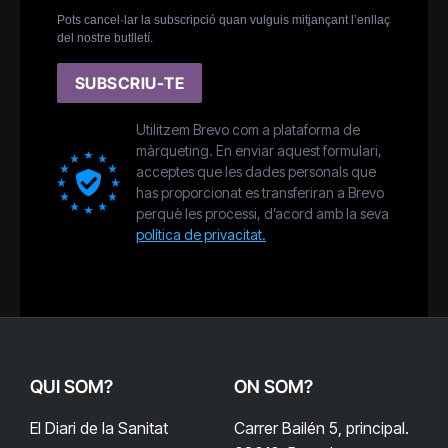
Pots cancel·lar la subscripció quan vulguis mitjançant l’enllaç
del nostre butlletí.
SUBSCRIU-TE
Utilitzem Brevo com a plataforma de
màrqueting. En enviar aquest formulari,
acceptes que les dades personals que
has proporcionat es transferiran a Brevo
perquè les processi, d’acord amb la seva
política de privacitat.
QUI SOM?
ON SOM?
El Diari de la Sanitat
Carrer Bailén 5, principal.