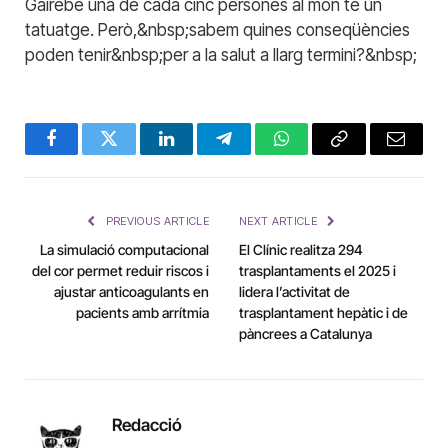
Gairebé una de cada cinc persones al món té un
tatuatge. Però,&nbsp;sabem quines conseqüències
poden tenir&nbsp;per a la salut a llarg termini?&nbsp;
Facebook
Twitter
LinkedIn
Telegram
WhatsApp
Copy
Email
Link
PREVIOUS ARTICLE
NEXT ARTICLE
La simulació computacional
El Clínic realitza 294
del cor permet reduir riscos i
trasplantaments el 2025 i
ajustar anticoagulants en
lidera l’activitat de
pacients amb arrítmia
trasplantament hepàtic i de
pàncrees a Catalunya
Redacció