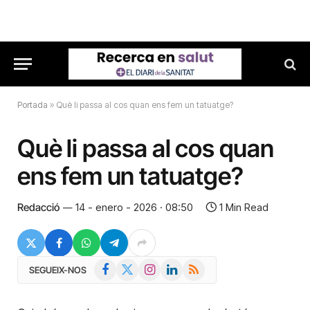
Portada
»
Què li passa al cos quan ens fem un tatuatge?
Què li passa al cos quan
ens fem un tatuatge?
Redacció
14 - enero - 2026 · 08:50
1 Min Read
Facebook
X
Instagram
LinkedIn
RSS
SEGUEIX-NOS
(Twitter)