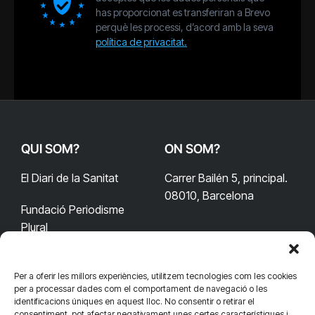
has proporcionat es transferiran a Brevo
perquè les processi, d’acord amb la seva
política de privacitat.
QUI SOM?
ON SOM?
El Diari de la Sanitat
Carrer Bailén 5, principal.
08010, Barcelona
Fundació Periodisme
Plural
Per a oferir les millors experiències, utilitzem tecnologies com les cookies
CONTACTA'NS
CONNECTA
per a processar dades com el comportament de navegació o les
identificacions úniques en aquest lloc. No consentir o retirar el
redaccio@diarisanitat.cat
consentiment, pot afectar negativament unes certes característiques i