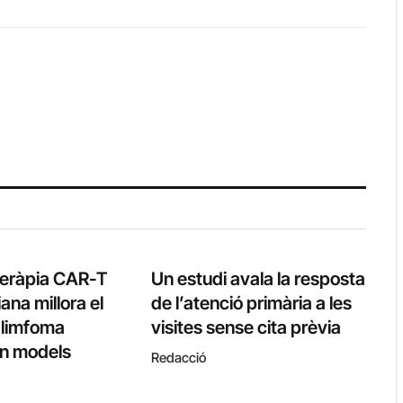
teràpia CAR-T
Un estudi avala la resposta
ana millora el
de l’atenció primària a les
l limfoma
visites sense cita prèvia
 en models
Redacció