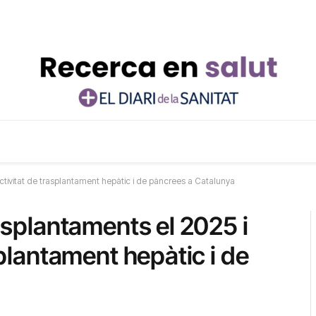
l’activitat de trasplantament hepàtic i de pàncrees a Catalunya
rasplantaments el 2025 i
asplantament hepàtic i de