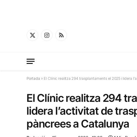
X
Instagram
RSS
(Twitter)
Portada
»
El Clínic realitza 294 trasplantaments el 2025 i lidera 
El Clínic realitza 294 t
lidera l’activitat de tr
pàncrees a Catalunya