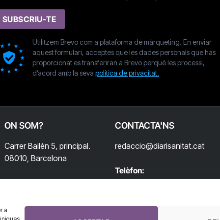
SUBSCRIU-TE
Utilitzem Brevo com a plataforma de màrqueting. En enviar
aquest formulari, acceptes que les dades personals que has
proporcionat es transferiran a Brevo perquè les processi,
d’acord amb la seva
política de privacitat.
ON SOM?
CONTACTA'NS
Carrer Bailén 5, principal.
redaccio@diarisanitat.cat
08010, Barcelona
Telèfon:
932 311 247
r a
úniques