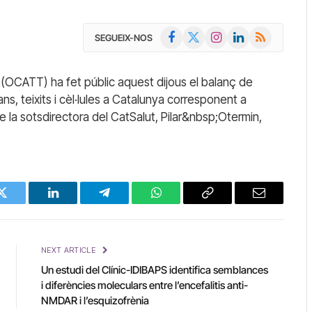
Facebook
X
Instagram
LinkedIn
RSS
SEGUEIX-NOS
(Twitter)
(OCATT) ha fet públic aquest dijous el balanç de
ans, teixits i cèl·lules a Catalunya corresponent a
e la sotsdirectora del CatSalut, Pilar&nbsp;Otermin,
;
Twitter
LinkedIn
Telegram
WhatsApp
Copy
Email
Link
NEXT ARTICLE
Un estudi del Clínic-IDIBAPS identifica semblances
i diferències moleculars entre l’encefalitis anti-
NMDAR i l’esquizofrènia