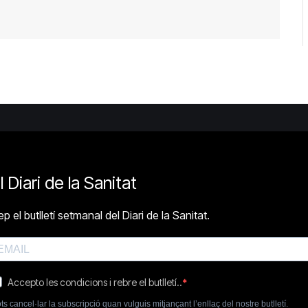
l Diari de la Sanitat
p el butlletí setmanal del Diari de la Sanitat.
Accepto les condicions i rebre el butlletí..
ts cancel·lar la subscripció quan vulguis mitjançant l’enllaç del nostre butlletí.