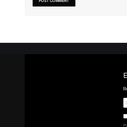
E
Re
Po