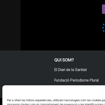
QUI SOM?
El Diari de la Sanitat
Fundació Periodisme Plural
Per a oferir les millors experiències, utilitzem tecnologies com les cookies pe
processar dades com el comportament de navegació o les identificacions 