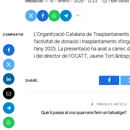
Redacció
15 - enero - 2026 · 12:23
1 Min Read
L’Organització Catalana de Trasplantaments 
COMPARTIR
l’activitat de donació i trasplantaments d’òrg
l’any 2025. La presentació ha anat a càrrec d
i del director de l’OCATT, Jaume Tort.&nbsp
SHARE.
Facebook
PREVIOUS ARTICLE
Què li passa al cos quan ens fem un tatuatge?