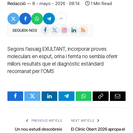
Redacció
8 - mayo - 2026 · 08:14
1 Min Read
Facebook
X
Instagram
LinkedIn
RSS
SEGUEIX-NOS
(Twitter)
Segons l’assaig EXULTANT, incorporar proves
moleculars en esput, orina i femta no sembla oferir
millors resultats que el diagnòstic estàndard
recomanat per l’OMS
Facebook
Twitter
LinkedIn
Telegram
WhatsApp
Copy
Email
Link
PREVIOUS ARTICLE
NEXT ARTICLE
Un nou estudi descobreix
El Clínic Obert 2026 apropa el