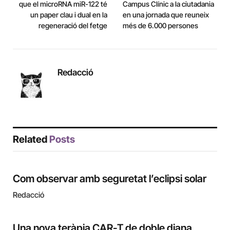
que el microRNA miR-122 té
Campus Clínic a la ciutadania
un paper clau i dual en la
en una jornada que reuneix
regeneració del fetge
més de 6.000 persones
Redacció
Related
Posts
Com observar amb seguretat l’eclipsi solar
Redacció
Una nova teràpia CAR-T de doble diana