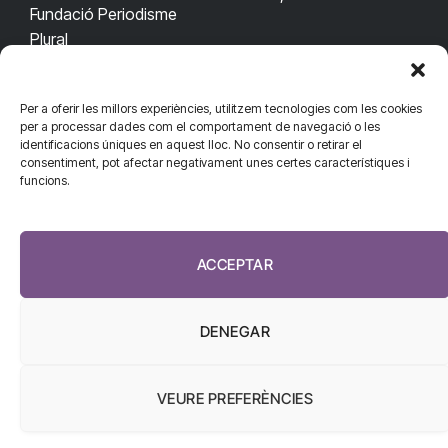
Fundació Periodisme
Plural
Per a oferir les millors experiències, utilitzem tecnologies com les cookies
CONTACTA'NS
CONNECTA
per a processar dades com el comportament de navegació o les
identificacions úniques en aquest lloc. No consentir o retirar el
redaccio@diarisanitat.cat
consentiment, pot afectar negativament unes certes característiques i
Facebook
X
YouTube
Telegram
funcions.
(Twitter)
Telèfon:
RSS
932 311 247
ACCEPTAR
DENEGAR
VEURE PREFERÈNCIES
El Diari de la Sanitat, 2026